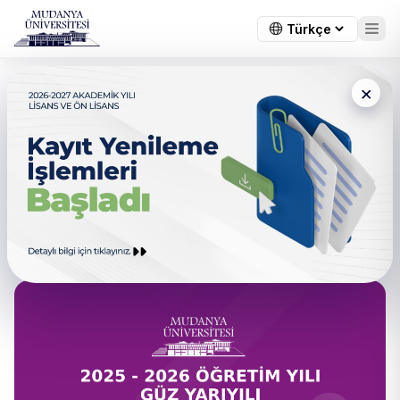
×
← Tüm duyurular
2025-2026 Öğretim Yılı Güz
Yarıyılı Tüm Fakülteler ve
Meslek Yüksekokulu Ara Sınav
Programı