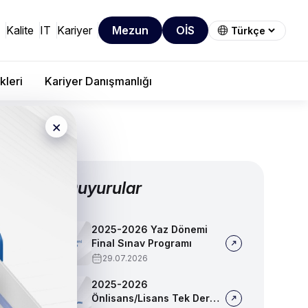
Kalite
IT
Kariyer
Mezun
OİS
kleri
Kariyer Danışmanlığı
×
Diğer Duyurular
2025-2026 Yaz Dönemi
Final Sınav Programı
29.07.2026
2025-2026
Önlisans/Lisans Tek Ders