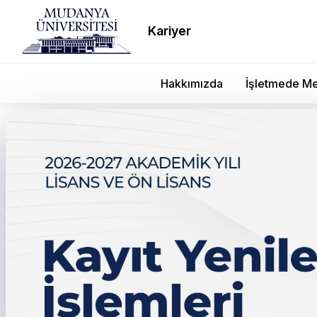
Kariyer
Hakkımızda
İşletmede Me
← Tüm duyurular
2025-2026 Öğretim Yılı G
Bölümü Ara Muafiyet Sı