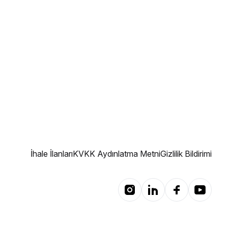
İhale İlanları
KVKK Aydınlatma Metni
Gizlilik Bildirimi