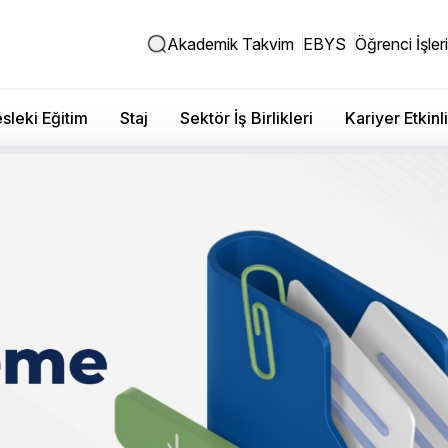
Akademik Takvim
EBYS
Öğrenci İşleri
sleki Eğitim
Staj
Sektör İş Birlikleri
Kariyer Etkinli
üz Yarıyılı Yabancı Diller
nav Programı