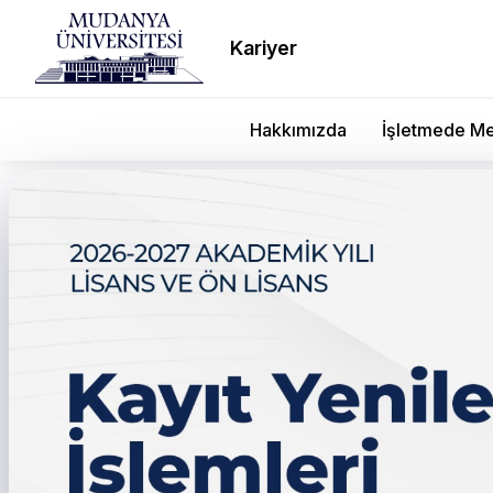
Kariyer
Hakkımızda
İşletmede Me
← Tüm duyurular
Hazırlık Sınıfı 2023-20
Muafiyet Sınav Program