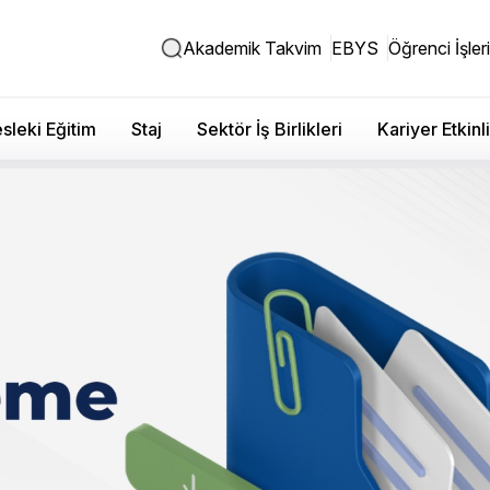
Akademik Takvim
EBYS
Öğrenci İşleri
sleki Eğitim
Staj
Sektör İş Birlikleri
Kariyer Etkinli
24 Güz Dönemi Final ve
ı