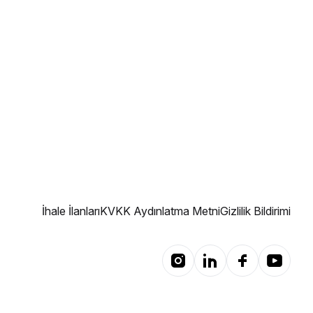
İhale İlanları
KVKK Aydınlatma Metni
Gizlilik Bildirimi