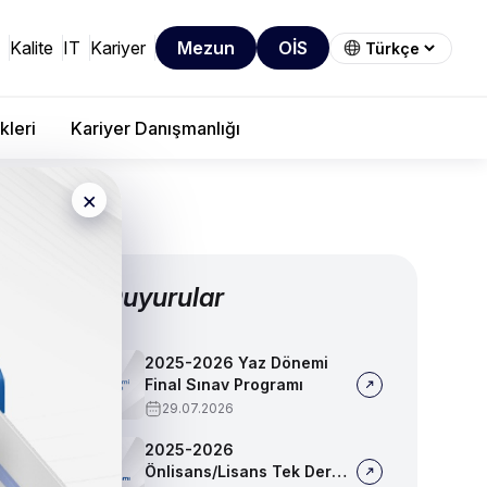
Kalite
IT
Kariyer
Mezun
OİS
kleri
Kariyer Danışmanlığı
×
Diğer Duyurular
2025-2026 Yaz Dönemi
Final Sınav Programı
29.07.2026
2025-2026
Önlisans/Lisans Tek Ders