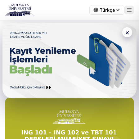
×
← Tüm duyurular
İngilizce I-II (ING 101 – ING 102)
Ve Temel Bilgi Teknolojisi (TBT
101) Muafiyet Sınavları
Hakkında - Ek Yerleştirme