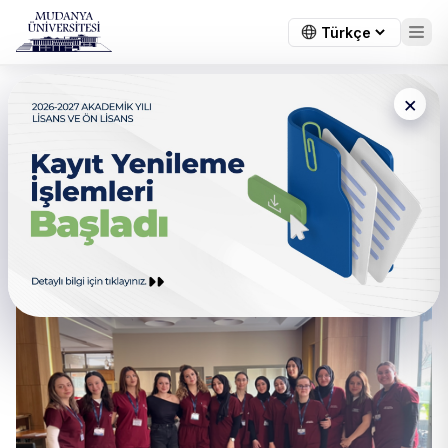
×
Sahada Eğitim, Güçlü İletişim:
Bahar Dönemi İşletmede
Mesleki Eğitim (İME) Sürecimiz
Başarıyla Tamamlandı