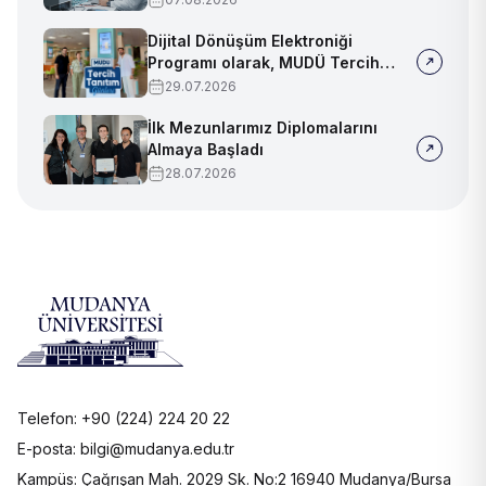
Dijital Dönüşüm Elektroniği
Programı olarak, MUDÜ Tercih
Tanıtım Günleri'nde biz de
29.07.2026
yerimizi aldık
İlk Mezunlarımız Diplomalarını
Almaya Başladı
28.07.2026
Telefon: +90 (224) 224 20 22
E-posta: bilgi@mudanya.edu.tr
Kampüs: Çağrışan Mah. 2029 Sk. No:2 16940 Mudanya/Bursa