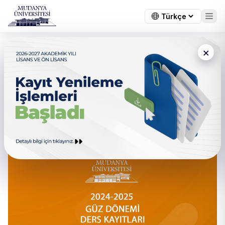
×
← Tüm duyurular
2024-2025 Akademik Yılı Ders
Kayıtları Hakkında
Bilgilendirme