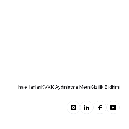
İhale İlanları
KVKK Aydınlatma Metni
Gizlilik Bildirimi