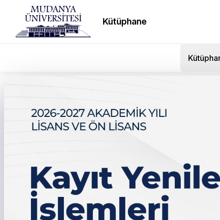
Kütüphane
Kütüpha
← Tüm duyurular
2024-2025 Akademik Yıl
Sınavı