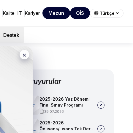
Kalite
IT
Kariyer
Mezun
OİS
Destek
×
Diğer Duyurular
2025-2026 Yaz Dönemi
Final Sınav Programı
29.07.2026
2025-2026
Önlisans/Lisans Tek Ders