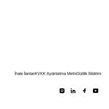
İhale İlanları
KVKK Aydınlatma Metni
Gizlilik Bildirimi