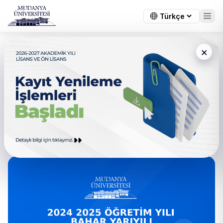
×
← Tüm duyurular
2024-2025 Öğretim Yılı Bahar
Yarıyılı Lisansüstü Eğitim
Enstitüsü Bütünleme Sınav
Programı