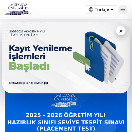
×
← Tüm duyurular
2025-2026 Öğretim Yılı
Hazırlık Sınıfı Seviye Tespit
Sınavı (Placement Test)