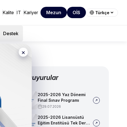
Kalite
IT
Kariyer
Mezun
OİS
Destek
×
Diğer Duyurular
2025-2026 Yaz Dönemi
Final Sınav Programı
29.07.2026
2025-2026 Lisansüstü
Eğitim Enstitüsü Tek Ders