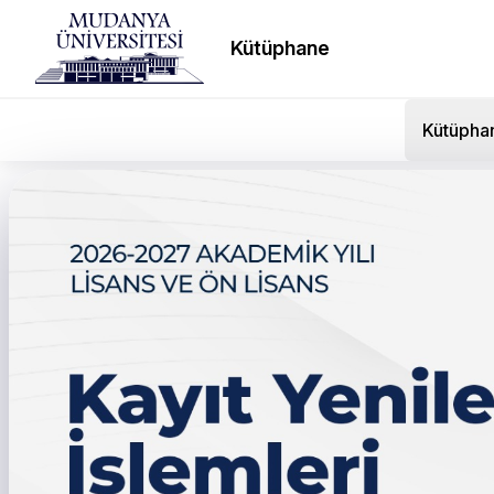
Kütüphane
Kütüpha
← Tüm duyurular
2025-2026 Önlisans/Li
Programı