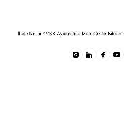
İhale İlanları
KVKK Aydınlatma Metni
Gizlilik Bildirimi