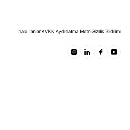
İhale İlanları
KVKK Aydınlatma Metni
Gizlilik Bildirimi