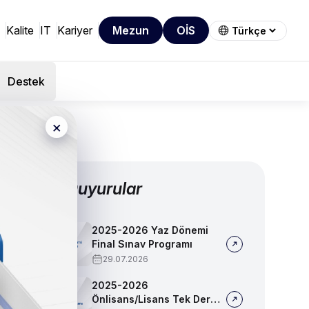
Kalite
IT
Kariyer
Mezun
OİS
Destek
×
Diğer Duyurular
2025-2026 Yaz Dönemi
Final Sınav Programı
29.07.2026
2025-2026
Önlisans/Lisans Tek Ders