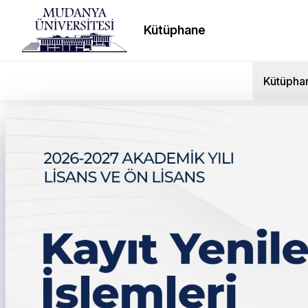
Kütüphane
Kütüpha
← Tüm duyurular
22.06.2022 Tarihli Akad