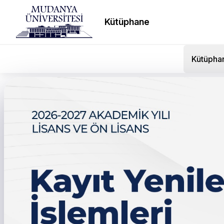
Kütüphane
Kütüpha
← Tüm duyurular
Ders Kayıtları Hakkında 