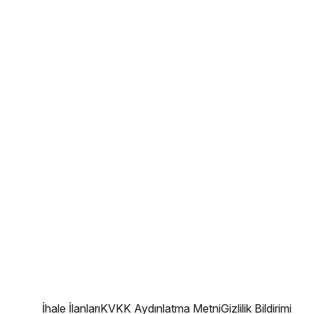
İhale İlanları
KVKK Aydınlatma Metni
Gizlilik Bildirimi