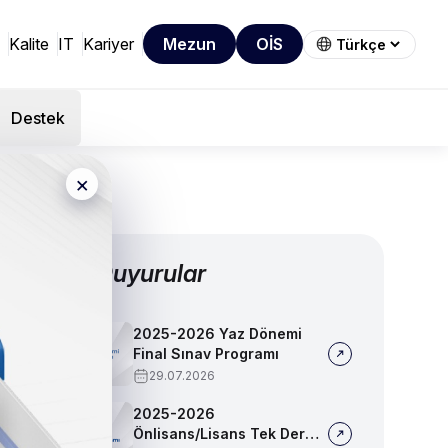
Kalite
IT
Kariyer
Mezun
OİS
Destek
×
Diğer Duyurular
2025-2026 Yaz Dönemi
Final Sınav Programı
29.07.2026
2025-2026
Önlisans/Lisans Tek Ders