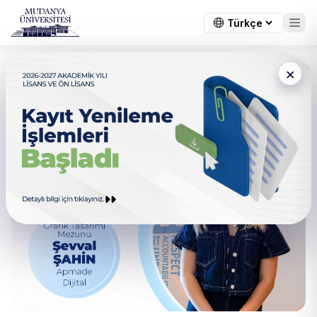
×
← Tüm duyurular
Grafik Tasarımı Mezunu