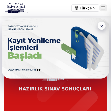
×
← Tüm duyurular
Hazırlık Sınav Sonuçları
Açıklanmıştır