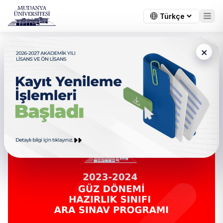
×
← Tüm duyurular
Hazırlık Sınıfı 2023-2024 Güz
Dönemi Ara Sınav Programı