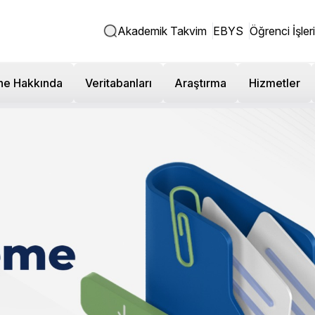
Akademik Takvim
EBYS
Öğrenci İşleri
ne Hakkında
Veritabanları
Araştırma
Hizmetler
 ING 102) Ve Temel Bilgi
afiyet Sınavları Hakkında