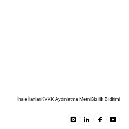
İhale İlanları
KVKK Aydınlatma Metni
Gizlilik Bildirimi