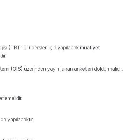
jisi (TBT 101) dersleri için yapılacak
muafiyet
ir.
stemi (OİS)
üzerinden yayımlanan
anketleri
doldurmalıdır.
tlemelidir.
nda yapılacaktır.