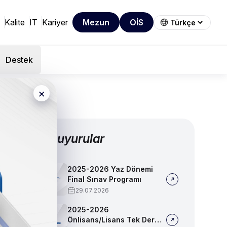
Kalite
IT
Kariyer
Mezun
OİS
Destek
×
Diğer Duyurular
2025-2026 Yaz Dönemi
Final Sınav Programı
29.07.2026
2025-2026
Önlisans/Lisans Tek Ders