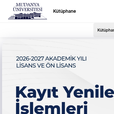
Kütüphane
Kütüpha
← Tüm duyurular
İngilizce I-II (ING 101 –
Teknolojisi (TBT 101) Mu
- Ek Yerleştirme