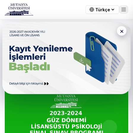
×
← Tüm duyurular
Lisansüstü Psikoloji 2023-
2024 Güz Dönemi Final Sınav
Programı