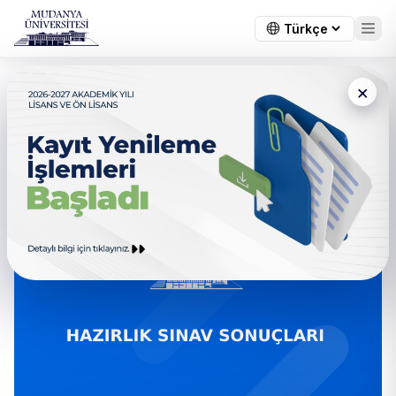
×
← Tüm duyurular
Zorunlu Hazırlık Sınav
Sonuçları Açıklanmıştır