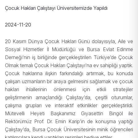
Çocuk Hakları Çalıştayı Üniversitemizde Yapıldı
2024-11-20
20 Kasım Dünya Çocuk Hakları Günü dolayısıyla, Aile ve
Sosyal Hizmetler İl Müdürlüğü ve Bursa Evlat Edinme
Derneği’nin iş birliğinde gerçekleştirilen Türkiye’de Çocuk
Olmak temalı Çocuk Hakları Çalıştayı’na ev sahipliği yaptık.
Çocuk haklarına ilişkin farkındalığı artırmak, bu konuda
çalışan uzmanların bir araya gelmesini sağlamak ve çocuk
hakları ihlallerinin önlenmesi için etkili stratejiler
geliştirmenin amaçlandığı Çalıştay’da, çeşitli oturumlar,
çalışma grupları ve interaktif etkinlikler gerçekleştirildi.
Mütevelli Heyeti Başkanımız Gıyasettin Bingöl ile
Rektörümüz Prof. Dr. Emin Karip’in de konuşma yaptığı
Çalıştay’da, Bursa Çocuk Üniversitesinin minik öğrencileri
katılımcılara kendi yaptıkları resimleri hediye ettiler.