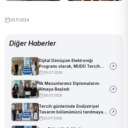
20.11.2024
Diğer Haberler
Dijital Dönüşüm Elektroniği
Programı olarak, MUDÜ Tercih
Tanıtım Günleri'nde biz de
29.07.2026
yerimizi aldık
İlk Mezunlarımız Diplomalarını
Almaya Başladı
28.07.2026
Tercih günlerinde Endüstriyel
Tasarım bölümümüzü tanıtmaya
devam ediyoruz!
22.07.2026