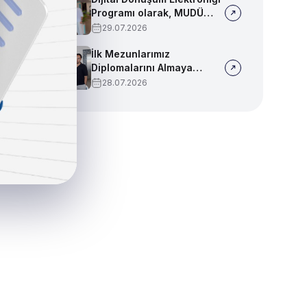
Programı olarak, MUDÜ
Tercih Tanıtım Günleri'nde
29.07.2026
biz de yerimizi aldık
İlk Mezunlarımız
Diplomalarını Almaya
Başladı
28.07.2026