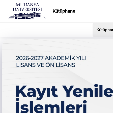
Kütüphane
Kütüpha
Matlı Holding Ve Bursa T
Protokol imzalandı