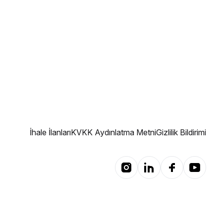
İhale İlanları
KVKK Aydınlatma Metni
Gizlilik Bildirimi