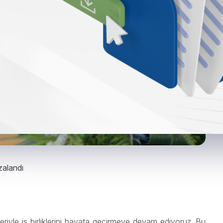
zalandı
eriyle iş birliklerini hayata geçirmeye devam ediyoruz. Bu