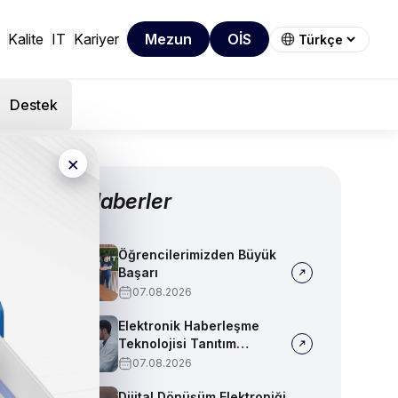
Kalite
IT
Kariyer
Mezun
OİS
Destek
×
Diğer Haberler
Öğrencilerimizden Büyük
Başarı
07.08.2026
Elektronik Haberleşme
Teknolojisi Tanıtım
Videosu
07.08.2026
Dijital Dönüşüm Elektroniği