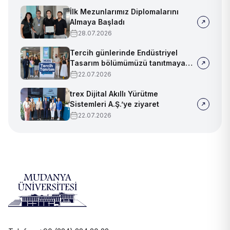
yerimizi aldık
İlk Mezunlarımız Diplomalarını
Almaya Başladı
28.07.2026
Tercih günlerinde Endüstriyel
Tasarım bölümümüzü tanıtmaya
devam ediyoruz!
22.07.2026
trex Dijital Akıllı Yürütme
Sistemleri A.Ş.’ye ziyaret
22.07.2026