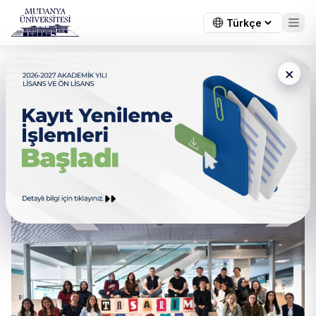
×
Tasarım Günleri’nde Ahşaba
Şekil Verdik