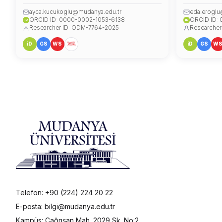
ayca.kucukoglu@mudanya.edu.tr
eda.eroglu
ORCID ID: 0000-0002-1053-6138
ORCID ID:
iD
iD
Researcher ID: ODM-7764-2025
Researcher
iD
GS
WS
iD
GS
W
Telefon: +90 (224) 224 20 22
E-posta: bilgi@mudanya.edu.tr
Kampüs: Çağrışan Mah. 2029 Sk. No:2