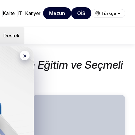
Kalite
IT
Kariyer
Mezun
OİS
Destek
×
 Uzaktan Eğitim ve Seçmeli