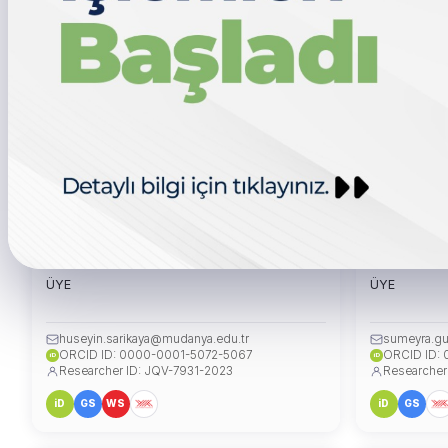
Dr. Öğr. Üyesi Hüseyin Ali SARIKAYA
Dr. Öğr. 
ÜYE
ÜYE
huseyin.sarikaya@mudanya.edu.tr
sumeyra.gu
ORCID ID: 0000-0001-5072-5067
ORCID ID:
iD
iD
Researcher ID: JQV-7931-2023
Researcher
iD
GS
WS
iD
GS