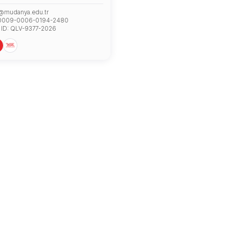
@mudanya.edu.tr
 0009-0006-0194-2480
 ID: QLV-9377-2026
S