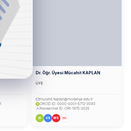
Dr. Öğr. Üyesi Mücahit KAPLAN
ÜYE
mucahit.kaplan@mudanya.edu.tr
1
ORCID ID: 0000-0001-5712-3093
iD
Researcher ID: ORI-1975-2025
iD
GS
WS