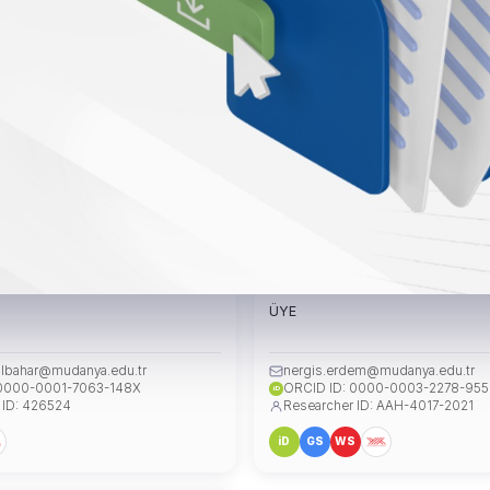
Üyesi Sümeyra GÜLBAHAR
Dr. Öğr. Üyesi Nergis ERDEM
ÜYE
lbahar@mudanya.edu.tr
nergis.erdem@mudanya.edu.tr
 0000-0001-7063-148X
ORCID ID: 0000-0003-2278-955
iD
 ID: 426524
Researcher ID: AAH-4017-2021
iD
GS
WS