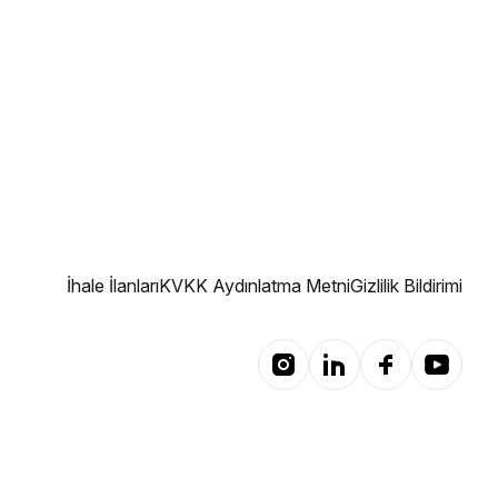
İhale İlanları
KVKK Aydınlatma Metni
Gizlilik Bildirimi