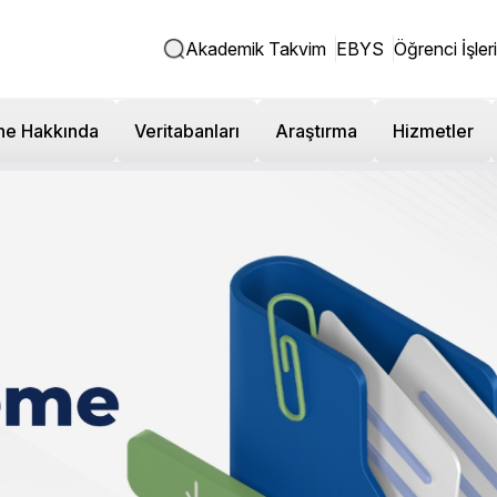
Akademik Takvim
EBYS
Öğrenci İşleri
ne Hakkında
Veritabanları
Araştırma
Hizmetler
ve Tasarım Fakültesi - Uygu
me ve İletişim Bölüm Sorumlul