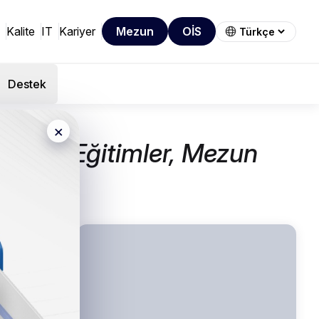
Kalite
IT
Kariyer
Mezun
OİS
Destek
×
lamalı Eğitimler, Mezun
uları