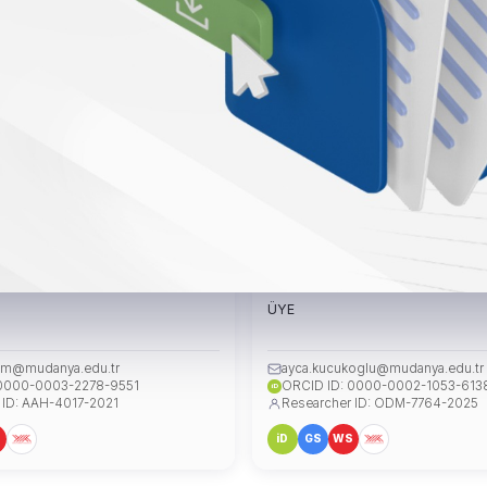
yesi Nergis ERDEM
Dr. Öğr. Üyesi Ayça KÜÇÜK
ÜYE
em@mudanya.edu.tr
ayca.kucukoglu@mudanya.edu.tr
 0000-0003-2278-9551
ORCID ID: 0000-0002-1053-613
iD
 ID: AAH-4017-2021
Researcher ID: ODM-7764-2025
S
iD
GS
WS