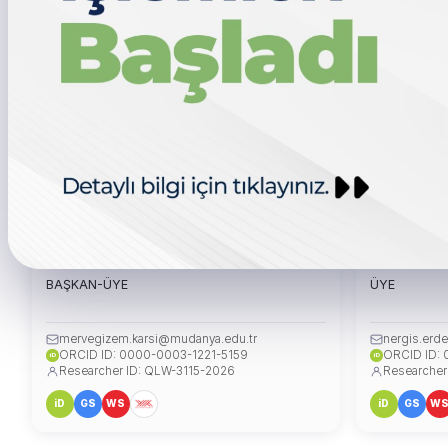
Dr. Öğr. Üyesi Merve Gizem KARŞI
Dr. Öğr. Ü
BAŞKAN-ÜYE
ÜYE
mervegizem.karsi@mudanya.edu.tr
nergis.erd
ORCID ID: 0000-0003-1221-5159
ORCID ID:
iD
iD
Researcher ID: QLW-3115-2026
Researcher
iD
GS
WS
iD
GS
W