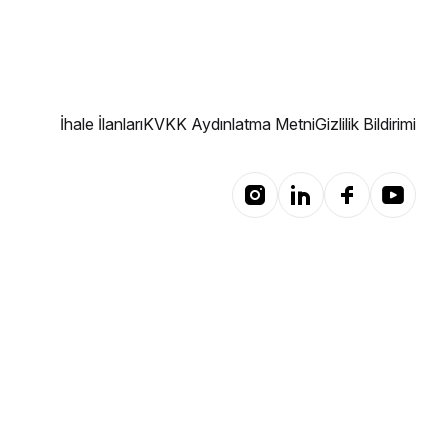
İhale İlanları
KVKK Aydınlatma Metni
Gizlilik Bildirimi