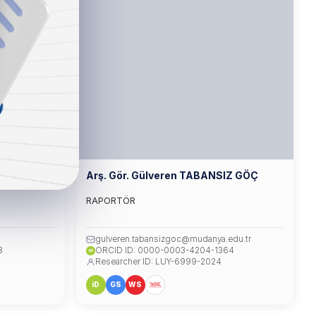
OĞLU
Arş. Gör. Gülveren TABANSIZ GÖÇ
RAPORTÖR
gulveren.tabansizgoc@mudanya.edu.tr
8
ORCID ID: 0000-0003-4204-1364
iD
Researcher ID: LUY-6999-2024
iD
GS
WS