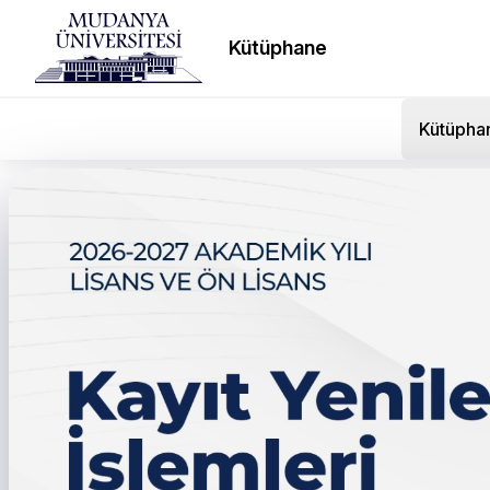
Kütüphane
Kütüpha
Mühendislik, Mimarlık 
İzle