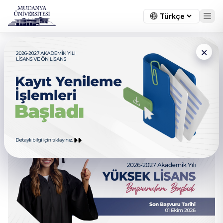
×
← Tüm duyurular
Fizyoterapi ve Rehabilitasyon
Tezli