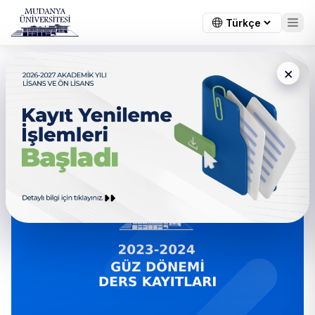
×
← Tüm duyurular
Ders Kayıtları Hakkında
Bilgilendirme