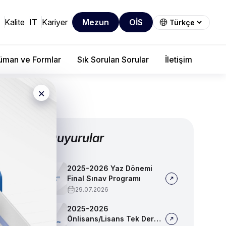
Kalite
IT
Kariyer
Mezun
OİS
man ve Formlar
Sık Sorulan Sorular
İletişim
×
Diğer Duyurular
2025-2026 Yaz Dönemi
Final Sınav Programı
29.07.2026
2025-2026
Önlisans/Lisans Tek Ders