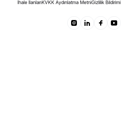
İhale İlanları
KVKK Aydınlatma Metni
Gizlilik Bildirimi