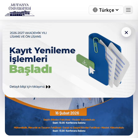
×
← Tüm duyurular
Sektöre İlk Adım Töreni