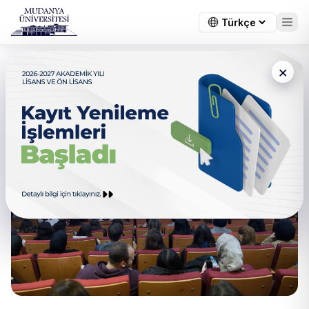
×
Başkan Şadi Özdemir
Tecrübelerini Paylaştı