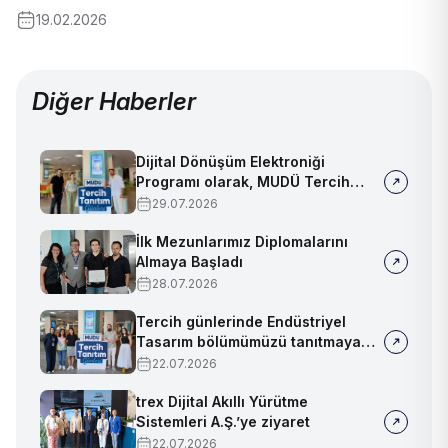
19.02.2026
Diğer Haberler
Dijital Dönüşüm Elektroniği
Programı olarak, MUDÜ Tercih
Tanıtım Günleri'nde biz de
29.07.2026
yerimizi aldık
İlk Mezunlarımız Diplomalarını
Almaya Başladı
28.07.2026
Tercih günlerinde Endüstriyel
Tasarım bölümümüzü tanıtmaya
devam ediyoruz!
22.07.2026
trex Dijital Akıllı Yürütme
Sistemleri A.Ş.’ye ziyaret
22.07.2026