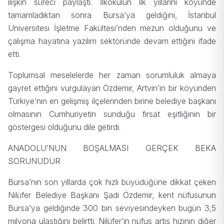
ilişkin süreci paylaştı. İlkokulun ilk yıllarını köyünde
tamamladıktan sonra Bursa’ya geldiğini, İstanbul
Üniversitesi İşletme Fakültesi’nden mezun olduğunu ve
çalışma hayatına yazılım sektöründe devam ettiğini ifade
etti.
Toplumsal meselelerde her zaman sorumluluk almaya
gayret ettiğini vurgulayan Özdemir, Artvin’in bir köyünden
Türkiye’nin en gelişmiş ilçelerinden birine belediye başkanı
olmasının Cumhuriyetin sunduğu fırsat eşitliğinin bir
göstergesi olduğunu dile getirdi.
ANADOLU’NUN BOŞALMASI GERÇEK BEKA
SORUNUDUR
Bursa’nın son yıllarda çok hızlı büyüdüğüne dikkat çeken
Nilüfer Belediye Başkanı Şadi Özdemir, kent nüfusunun
Bursa’ya geldiğinde 300 bin seviyesindeyken bugün 3,5
milyona ulaştığını belirtti. Nilüfer’in nüfus artış hızının diğer