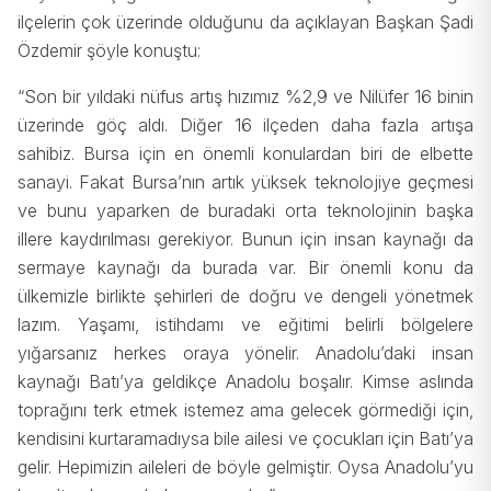
ilçelerin çok üzerinde olduğunu da açıklayan Başkan Şadi
Özdemir şöyle konuştu:
“Son bir yıldaki nüfus artış hızımız %2,9 ve Nilüfer 16 binin
üzerinde göç aldı. Diğer 16 ilçeden daha fazla artışa
sahibiz. Bursa için en önemli konulardan biri de elbette
sanayi. Fakat Bursa’nın artık yüksek teknolojiye geçmesi
ve bunu yaparken de buradaki orta teknolojinin başka
illere kaydırılması gerekiyor. Bunun için insan kaynağı da
sermaye kaynağı da burada var. Bir önemli konu da
ülkemizle birlikte şehirleri de doğru ve dengeli yönetmek
lazım. Yaşamı, istihdamı ve eğitimi belirli bölgelere
yığarsanız herkes oraya yönelir. Anadolu’daki insan
kaynağı Batı’ya geldikçe Anadolu boşalır. Kimse aslında
toprağını terk etmek istemez ama gelecek görmediği için,
kendisini kurtaramadıysa bile ailesi ve çocukları için Batı’ya
gelir. Hepimizin aileleri de böyle gelmiştir. Oysa Anadolu’yu