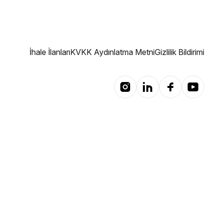
İhale İlanları
KVKK Aydınlatma Metni
Gizlilik Bildirimi