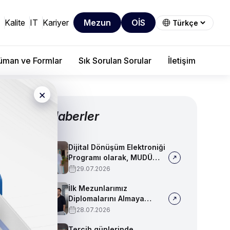
Kalite
IT
Kariyer
Mezun
OİS
man ve Formlar
Sık Sorulan Sorular
İletişim
×
Diğer Haberler
Dijital Dönüşüm Elektroniği
Programı olarak, MUDÜ
Tercih Tanıtım Günleri'nde
29.07.2026
biz de yerimizi aldık
İlk Mezunlarımız
Diplomalarını Almaya
Başladı
28.07.2026
Tercih günlerinde