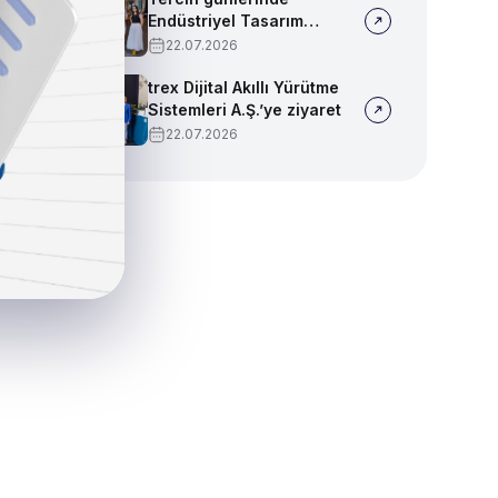
Endüstriyel Tasarım
bölümümüzü tanıtmaya
22.07.2026
devam ediyoruz!
trex Dijital Akıllı Yürütme
Sistemleri A.Ş.’ye ziyaret
22.07.2026