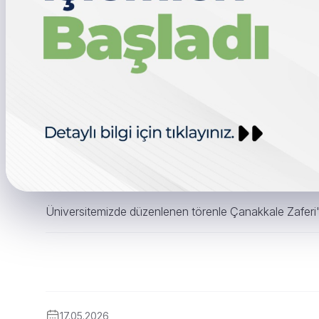
Üniversitemizde düzenlenen törenle Çanakkale Zaferi'ni
17.05.2026