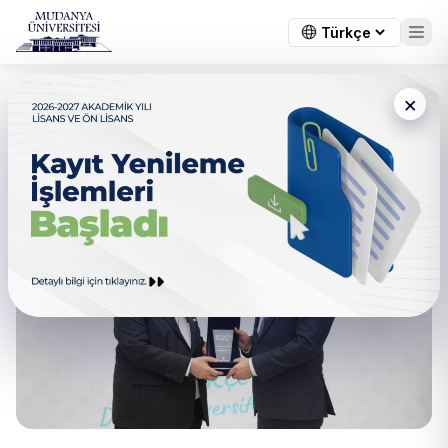
×
Gıyasettin Bingöl BTÜ’de
Konuştu