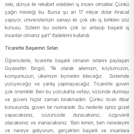
zeki, dünya ile rekabet edebilen iş insanı olmalılar. Çünkü
çağın mesleği bu. Bursa şu an 17 milyar dolar ihracat
yapıyor, üniversitenizin sanayi ile çok sıkı iş birlikleri söz
konusu. Sizlerin bu sistemi çok iyi anlayıp başarılı iş
insanları olmanız şart” ifadelerini kullandı.
Ticarette Başarının Sırları
Öğrencilerle, ticarette başarılı olmanın sırlarını paylaşan
Gıyasettin Bingöl, “İlk olarak ailemizin, köylümüzün,
komşumuzun, ülkemizin kıymetini bileceğiz. Sistemde
yürüyeceğiz ve yanlış yapmayacağız. Ticarette güven
çok önemlidir. Ben bu yolculukta vefayı, sözünde durmayı
ve güveni hiçbir zaman bırakmadım. Çünkü ticari itibar
konusunda, güven bir numaradır. Bu nedenle işinizi güzel
yapacaksınız, sözünüzde duracaksınız, özgüvenli
olacaksınız ve inanacaksınız. ‘Ben kimim, ben neredeyim
ve nereye gidiyorum, gerçekten başarılı ve insanlara