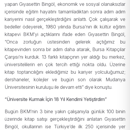
yapan Gıyasettin Bingöl, ekonomik ve sosyal olanaksızlar
içerisinde eğitim hayatını tamamladıktan sonra adım adım
kariyerini nasıl gerçekleştirdiğini anlattı. Çok çalışarak ve
bedeller ödeyerek, 1980 yılında Bursa’nın ilk kültür eğitim
kitapevi BKM’yi açtıklarını ifade eden Gıyasettin Bingöl,
“Onca zorluğun üstesinden gelerek açtığımız bu
kitapevinden sonra bir adım daha atarak, Bursa Kitapçılar
Çarşısı’nı kurduk. 13 farklı kitapçının yer aldığı bu merkez,
üniversitelilerin en çok tercih ettiği nokta oldu. Üzerine
kitap toptancılığını eklediğimiz bu kariyer yolculuğumuz;
dershaneler, kolejler ve bugün son olarak Mudanya
Üniversitesinin kuruluşu ile devam etti” diye konuştu.
“Üniversite Kurmak İçin 18 Yıl Kendimi Yetiştirdim”
Bugün BKM’nin 3 bine yakın çalışanıyla günlük 100 binin
üzerinde kitap satışı gerçekleştirdiğini anlatan Gıyasettin
Bingöl, okullarının ise Türkiye’de ilk 250 içerisinde yer