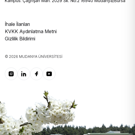
Kampüs: Çağrışan Mah. 2029 Sk. No:2 16940 Mudanya/Bursa
İhale İlanları
KVKK Aydınlatma Metni
Gizlilik Bildirimi
© 2026 MUDANYA ÜNIVERSITESI