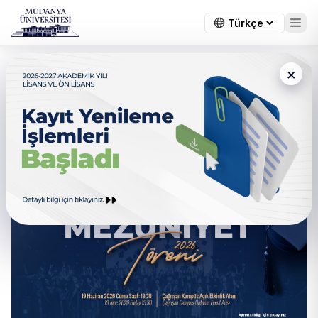
×
MEZUNİYET TÖRENİ
HAKKINDA ÖNEMLİ
BİLGİLENDİRME