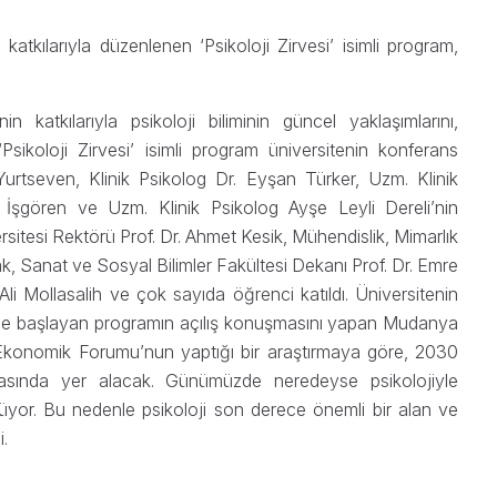
katkılarıyla düzenlenen ‘Psikoloji Zirvesi’ isimli program,
 katkılarıyla psikoloji biliminin güncel yaklaşımlarını,
‘Psikoloji Zirvesi’ isimli program üniversitenin konferans
Yurtseven, Klinik Psikolog Dr. Eyşan Türker, Uzm. Klinik
İşgören ve Uzm. Klinik Psikolog Ayşe Leyli Dereli’nin
sitesi Rektörü Prof. Dr. Ahmet Kesik, Mühendislik, Mimarlık
k, Sanat ve Sosyal Bilimler Fakültesi Dekanı Prof. Dr. Emre
i Mollasalih ve çok sayıda öğrenci katıldı. Üniversitenin
le başlayan programın açılış konuşmasını yapan Mudanya
 Ekonomik Forumu’nun yaptığı bir araştırmaya göre, 2030
arasında yer alacak. Günümüzde neredeyse psikolojiyle
ünüyor. Bu nedenle psikoloji son derece önemli bir alan ve
i.