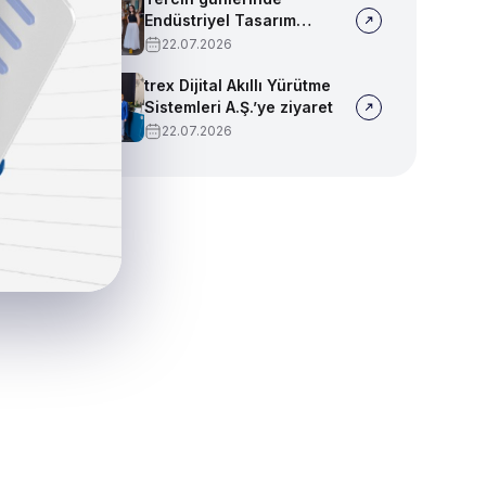
Endüstriyel Tasarım
bölümümüzü tanıtmaya
22.07.2026
devam ediyoruz!
trex Dijital Akıllı Yürütme
Sistemleri A.Ş.’ye ziyaret
22.07.2026