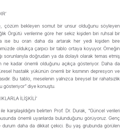
IR’
nde, çözüm bekleyen somut bir unsur olduğunu söyleyen
ık Örgütü verilerine göre her sekiz kişiden biri ruhsal bir
nda ise bu oran daha da artarak her yedi kişiden bire
üzde oldukça çarpıcı bir tablo ortaya koyuyor. Örneğin
lığı sorunlarıyla doğrudan ya da dolaylı olarak temas etmiş
 ne kadar önemli olduğunu açıkça gösteriyor. Daha da
 küresel hastalık yükünün önemli bir kısmının depresyon ve
dır. Bu tablo, meselenin yalnızca bireysel bir rahatsızlık
u gösteriyor” diye konuştu.
LARLA İLİŞKİLİ’
le karşılaşıldığını belirten Prof. Dr. Durak, “Güncel verileri
konusunda önemli uyarılarda bulunduğunu görüyoruz. Genç
ise durum daha da dikkat çekici. Bu yaş grubunda görülen