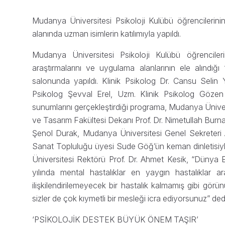
Mudanya Üniversitesi Psikoloji Kulübü öğrencilerinin 
alanında uzman isimlerin katılımıyla yapıldı.
Mudanya Üniversitesi Psikoloji Kulübü öğrencilerinin
araştırmalarını ve uygulama alanlarının ele alındığı 
salonunda yapıldı. Klinik Psikolog Dr. Cansu Selin 
Psikolog Şevval Erel, Uzm. Klinik Psikolog Gözen 
sunumlarını gerçekleştirdiği programa, Mudanya Üniver
ve Tasarım Fakültesi Dekanı Prof. Dr. Nimetullah Burna
Şenol Durak, Mudanya Üniversitesi Genel Sekreteri Al
Sanat Topluluğu üyesi Sude Göğ’ün keman dinletisiy
Üniversitesi Rektörü Prof. Dr. Ahmet Kesik, “Dünya
yılında mental hastalıklar en yaygın hastalıklar 
ilişkilendirilemeyecek bir hastalık kalmamış gibi gör
sizler de çok kıymetli bir mesleği icra ediyorsunuz” ded
‘PSİKOLOJİK DESTEK BÜYÜK ÖNEM TAŞIR’