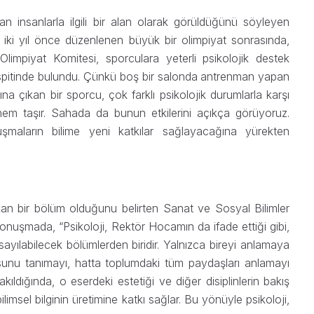
lan insanlarla ilgili bir alan olarak görüldüğünü söyleyen
m iki yıl önce düzenlenen büyük bir olimpiyat sonrasında,
k Olimpiyat Komitesi, sporculara yeterli psikolojik destek
 tespitinde bulundu. Çünkü boş bir salonda antrenman yapan
sına çıkan bir sporcu, çok farklı psikolojik durumlarla karşı
nem taşır. Sahada da bunun etkilerini açıkça görüyoruz.
şmaların bilime yeni katkılar sağlayacağına yürekten
an bir bölüm olduğunu belirten Sanat ve Sosyal Bilimler
onuşmada, “Psikoloji, Rektör Hocamın da ifade ettiği gibi,
yılabilecek bölümlerden biridir. Yalnızca bireyi anlamaya
sunu tanımayı, hatta toplumdaki tüm paydaşları anlamayı
kıldığında, o eserdeki estetiği ve diğer disiplinlerin bakış
ilimsel bilginin üretimine katkı sağlar. Bu yönüyle psikoloji,