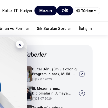
Kalite
IT
Kariyer
Mezun
OİS
man ve Formlar
Sık Sorulan Sorular
İletişim
×
Diğer Haberler
Dijital Dönüşüm Elektroniği
Programı olarak, MUDÜ
Tercih Tanıtım Günleri'nde
29.07.2026
biz de yerimizi aldık
İlk Mezunlarımız
Diplomalarını Almaya
Başladı
28.07.2026
Tercih günlerinde