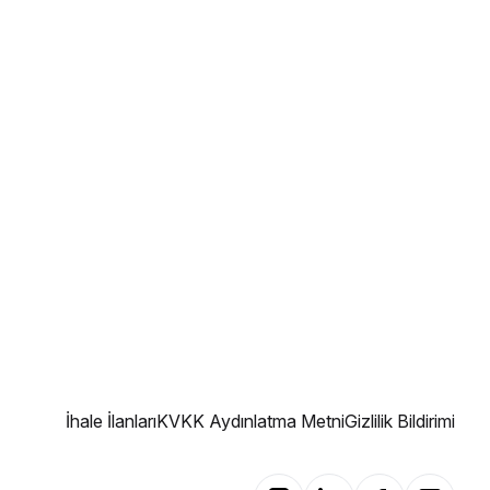
İhale İlanları
KVKK Aydınlatma Metni
Gizlilik Bildirimi