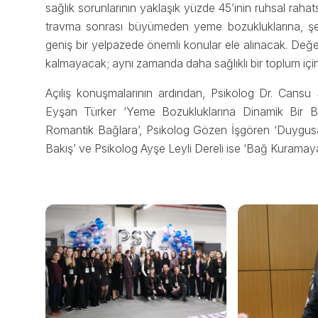
sağlık sorunlarının yaklaşık yüzde 45’inin ruhsal rahats
travma sonrası büyümeden yeme bozukluklarına, şem
geniş bir yelpazede önemli konular ele alınacak. Değer
kalmayacak; aynı zamanda daha sağlıklı bir toplum için 
Açılış konuşmalarının ardından, Psikolog Dr. Cansu
Eyşan Türker ‘Yeme Bozukluklarına Dinamik Bir Bak
Romantik Bağlara’, Psikolog Gözen İşgören ‘Duygusal 
Bakış’ ve Psikolog Ayşe Leyli Dereli ise ‘Bağ Kuramayan