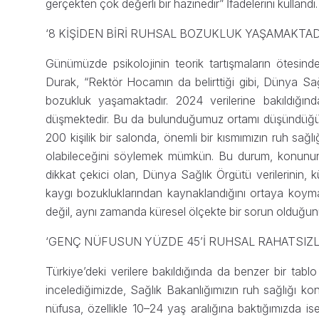
gerçekten çok değerli bir hazinedir” İfadelerini kullandı.
‘8 KİŞİDEN BİRİ RUHSAL BOZUKLUK YAŞAMAKTAD
Günümüzde psikolojinin teorik tartışmaların ötesi
Durak, “Rektör Hocamın da belirttiği gibi, Dünya Sağl
bozukluk yaşamaktadır. 2024 verilerine bakıldığı
düşmektedir. Bu da bulunduğumuz ortamı düşündüğüm
200 kişilik bir salonda, önemli bir kısmımızın ruh sağ
olabileceğini söylemek mümkün. Bu durum, konunun
dikkat çekici olan, Dünya Sağlık Örgütü verilerinin,
kaygı bozukluklarından kaynaklandığını ortaya koyması
değil, aynı zamanda küresel ölçekte bir sorun olduğun
‘GENÇ NÜFUSUN YÜZDE 45’İ RUHSAL RAHATSIZLIK
Türkiye’deki verilere bakıldığında da benzer bir tablo i
incelediğimizde, Sağlık Bakanlığımızın ruh sağlığı 
nüfusa, özellikle 10–24 yaş aralığına baktığımızda 