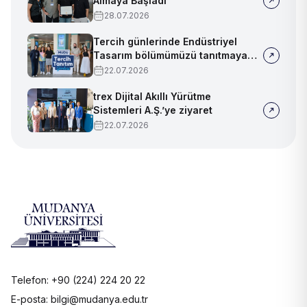
Almaya Başladı
28.07.2026
Tercih günlerinde Endüstriyel
Tasarım bölümümüzü tanıtmaya
devam ediyoruz!
22.07.2026
trex Dijital Akıllı Yürütme
Sistemleri A.Ş.’ye ziyaret
22.07.2026
Telefon: +90 (224) 224 20 22
E-posta: bilgi@mudanya.edu.tr