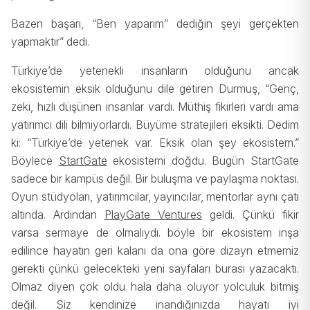
Bazen başarı, “Ben yaparım” dediğin şeyi gerçekten
yapmaktır” dedi.
Türkiye’de yetenekli insanların olduğunu ancak
ekosistemin eksik olduğunu dile getiren Durmuş, “Genç,
zeki, hızlı düşünen insanlar vardı. Müthiş fikirleri vardı ama
yatırımcı dili bilmiyorlardı. Büyüme stratejileri eksikti. Dedim
ki: “Türkiye’de yetenek var. Eksik olan şey ekosistem.”
Böylece
StartGate
ekosistemi doğdu. Bugün StartGate
sadece bir kampüs değil. Bir buluşma ve paylaşma noktası.
Oyun stüdyoları, yatırımcılar, yayıncılar, mentorlar aynı çatı
altında. Ardından
PlayGate Ventures
geldi. Çünkü fikir
varsa sermaye de olmalıydı. böyle bir ekosistem inşa
edilince hayatın geri kalanı da ona göre dizayn etmemiz
gerekti çünkü gelecekteki yeni sayfaları burası yazacaktı.
Olmaz diyen çok oldu hala daha oluyor yolculuk bitmiş
değil. Siz kendinize inandığınızda hayatı iyi