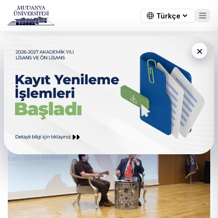
×
Tecrübe Konuşuyor’da
Gençlere Girişimcilik
Tavsiyeleri