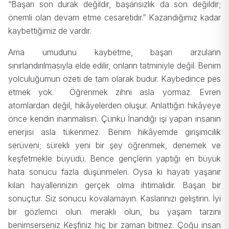
“Başarı son durak değildir, başarısızlık da son değildir;
önemli olan devam etme cesaretidir.” Kazandığımız kadar
kaybettiğimiz de vardır.
Ama umudunu kaybetme, başarı arzuların
sınırlandırılmasıyla elde edilir, onların tatminiyle değil. Benim
yolculuğumun özeti de tam olarak budur. Kaybedince pes
etmek yok. Öğrenmek zihni asla yormaz. Evren
atomlardan değil, hikâyelerden oluşur. Anlattığın hikâyeye
önce kendin inanmalısın. Çünkü İnandığı işi yapan insanın
enerjisi asla tükenmez. Benim hikâyemde girişimcilik
serüveni; sürekli yeni bir şey öğrenmek, denemek ve
keşfetmekle büyüdü. Bence gençlerin yaptığı en büyük
hata sonucu fazla düşünmeleri. Oysa ki hayatı yaşanır
kılan hayallerinizin gerçek olma ihtimalidir. Başarı bir
sonuçtur. Siz sonucu kovalamayın. Kaslarınızı geliştirin. İyi
bir gözlemci olun. meraklı olun, bu yaşam tarzını
benimserseniz Keşfiniz hiç bir zaman bitmez. Çoğu insan