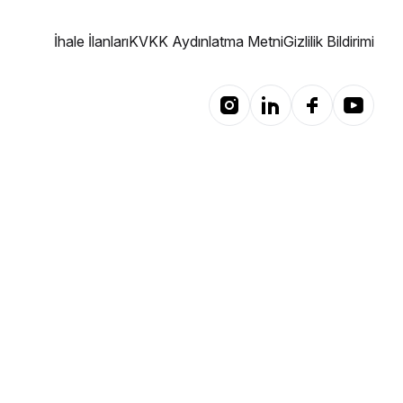
İhale İlanları
KVKK Aydınlatma Metni
Gizlilik Bildirimi