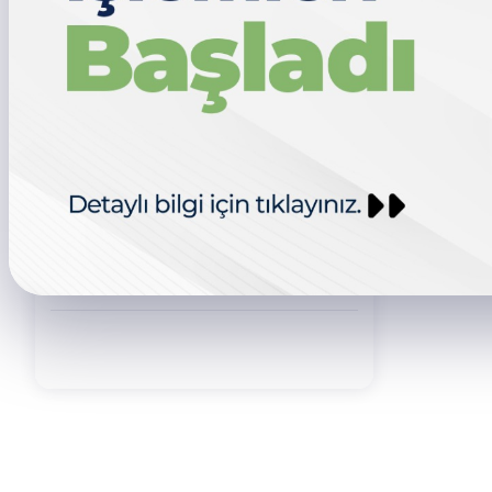
Ömer Faruk SÜTÇÜ
DİREKTÖR