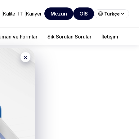
Kalite
IT
Kariyer
Mezun
OİS
man ve Formlar
Sık Sorulan Sorular
İletişim
×