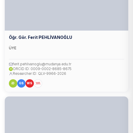
Öğr. Gör. Ferit PEHLİVANOĞLU
ÜYE
ferit.pehlivanoglu@mudanya.edu.tr
ORCID ID: 0009-0002-8685-8675
iD
Researcher ID: QLV-9966-2026
iD
GS
WS