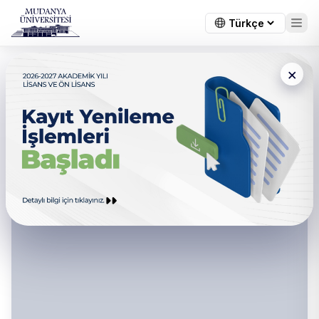
×
Meslek Yüksekokulu - Kariyer
ve Sektörel İlişkiler
Koordinatörlüğü