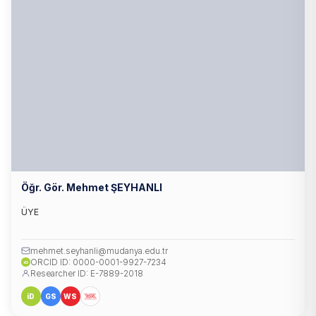
Öğr. Gör. Mehmet ŞEYHANLI
ÜYE
mehmet.seyhanli@mudanya.edu.tr
ORCID ID: 0000-0001-9927-7234
iD
Researcher ID: E-7889-2018
iD
GS
WS