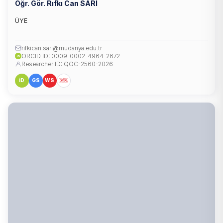
Öğr. Gör. Rıfkı Can SARI
ÜYE
rifkican.sari@mudanya.edu.tr
ORCID ID: 0009-0002-4964-2672
iD
Researcher ID: QOC-2560-2026
iD
GS
WS