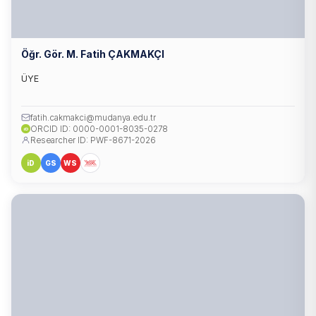
Öğr. Gör. M. Fatih ÇAKMAKÇI
ÜYE
fatih.cakmakci@mudanya.edu.tr
ORCID ID: 0000-0001-8035-0278
iD
Researcher ID: PWF-8671-2026
iD
GS
WS