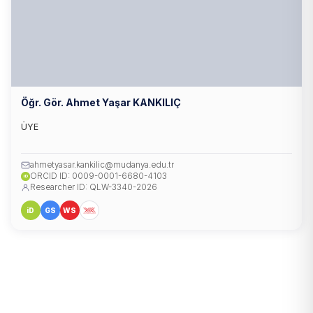
Öğr. Gör. Ahmet Yaşar KANKILIÇ
ÜYE
ahmetyasar.kankilic@mudanya.edu.tr
ORCID ID: 0009-0001-6680-4103
iD
Researcher ID: QLW-3340-2026
iD
GS
WS