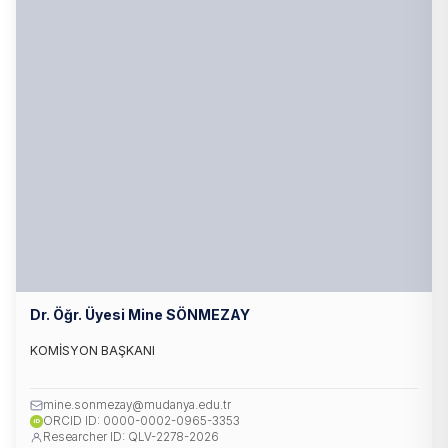
Dr. Öğr. Üyesi Mine SÖNMEZAY
KOMİSYON BAŞKANI
mine.sonmezay@mudanya.edu.tr
ORCID ID: 0000-0002-0965-3353
iD
Researcher ID: QLV-2278-2026