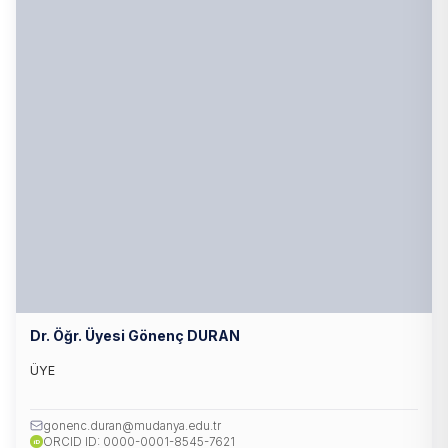
Dr. Öğr. Üyesi Gönenç DURAN
ÜYE
gonenc.duran@mudanya.edu.tr
ORCID ID: 0000-0001-8545-7621
iD