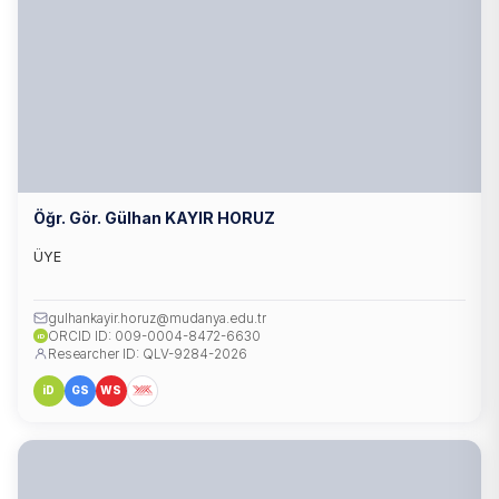
Öğr. Gör. Gülhan KAYIR HORUZ
ÜYE
gulhankayir.horuz@mudanya.edu.tr
ORCID ID: 009-0004-8472-6630
iD
Researcher ID: QLV-9284-2026
iD
GS
WS