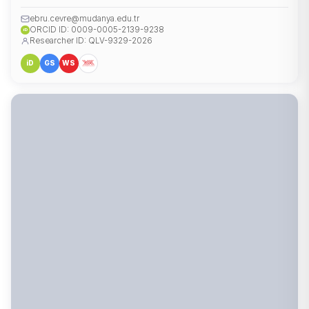
ebru.cevre@mudanya.edu.tr
ORCID ID: 0009-0005-2139-9238
iD
Researcher ID: QLV-9329-2026
iD
GS
WS