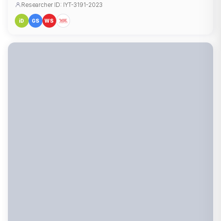
Researcher ID: IYT-3191-2023
iD
GS
WS