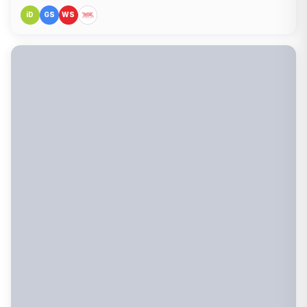
iD
GS
WS