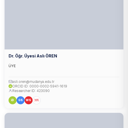
Dr. Öğr. Üyesi Aslı ÖREN
ÜYE
asli.oren@mudanya.edu.tr
ORCID ID: 0000-0002-5941-1619
iD
Researcher ID: 423090
iD
GS
WS