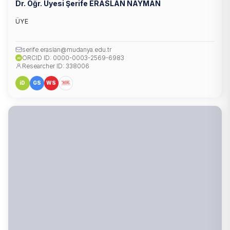
Dr. Öğr. Üyesi Şerife ERASLAN NAYMAN
ÜYE
serife.eraslan@mudanya.edu.tr
ORCID ID: 0000-0003-2569-6983
iD
Researcher ID: 338006
iD
GS
WS