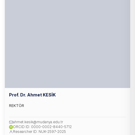
Prof. Dr. Ahmet KESİK
REKTÖR
ahmet.kesik@mudanya.edu.tr
ORCID ID: 0000-0002-8440-5712
iD
Researcher ID: NUK-2597-2025