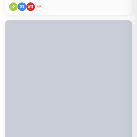
iD
GS
WS