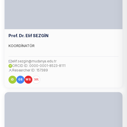
Prof. Dr. Elif SEZGİN
KOORDİNATÖR
elif.sezgin@mudanya.edu.tr
ORCID ID: 0000-0001-8523-8111
iD
Researcher ID: 157389
iD
GS
WS