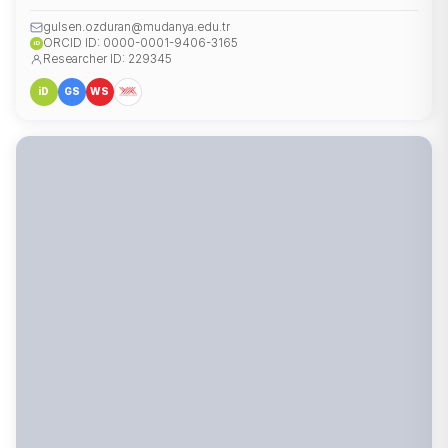
gulsen.ozduran@mudanya.edu.tr
ORCID ID: 0000-0001-9406-3165
iD
Researcher ID: 229345
iD
GS
WS