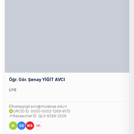
Öğr. Gör. Şenay YİĞİT AVCI
ÜYE
senayyigit.avci@mudanya.edu.tr
ORCID ID: 0000-0002-1269-8173
iD
Researcher ID: QLV-9299-2026
iD
GS
WS