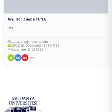
Arş. Gör. Tuğba TUNA
ÜYE
tugba.tuna@mudanya.edu.tr
ORCID ID: 0000-0001-6034-7768
iD
Researcher ID: 336342
iD
GS
WS