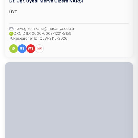
Dr. Öğr. Üyesi Merve Gizem KARŞI
ÜYE
mervegizem.karsi@mudanya.edu.tr
ORCID ID: 0000-0003-1221-5159
iD
Researcher ID: QLW-3115-2026
iD
GS
WS