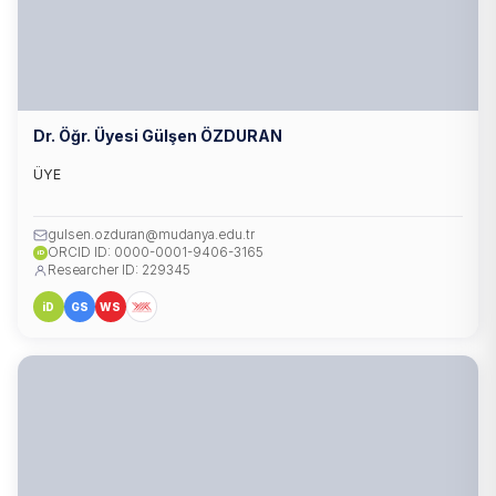
Dr. Öğr. Üyesi Gülşen ÖZDURAN
ÜYE
gulsen.ozduran@mudanya.edu.tr
ORCID ID: 0000-0001-9406-3165
iD
Researcher ID: 229345
iD
GS
WS