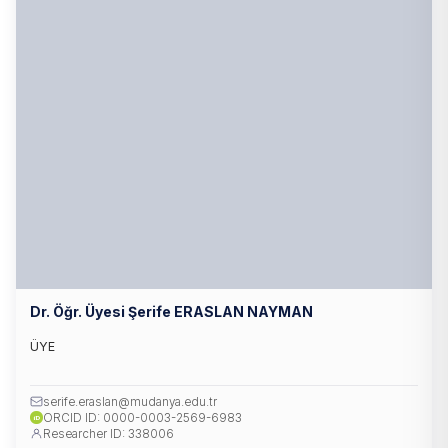
Dr. Öğr. Üyesi Şerife ERASLAN NAYMAN
ÜYE
serife.eraslan@mudanya.edu.tr
ORCID ID: 0000-0003-2569-6983
iD
Researcher ID: 338006