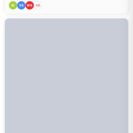
iD
GS
WS