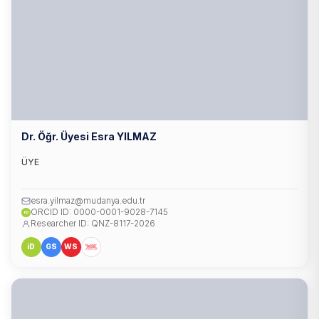
Dr. Öğr. Üyesi Esra YILMAZ
ÜYE
esra.yilmaz@mudanya.edu.tr
ORCID ID: 0000-0001-9028-7145
iD
Researcher ID: QNZ-8117-2026
iD
GS
WS