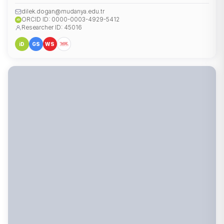
dilek.dogan@mudanya.edu.tr
ORCID ID: 0000-0003-4929-5412
iD
Researcher ID: 45016
iD
GS
WS