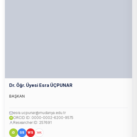
Dr. Öğr. Üyesi Esra ÜÇPUNAR
BAŞKAN
esra.ucpunar@mudanya.edu.tr
ORCID ID: 0000-0002-6200-9575
iD
Researcher ID: 257691
iD
GS
WS