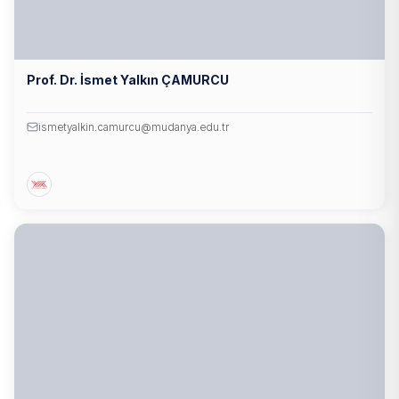
Prof. Dr. İsmet Yalkın ÇAMURCU
ismetyalkin.camurcu@mudanya.edu.tr