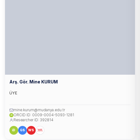
Arş. Gör. Mine KURUM
ÜYE
mine.kurum@mudanya.edu.tr
ORCID ID: 0009-0004-5093-1281
iD
Researcher ID: 392814
iD
GS
WS