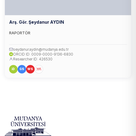
Arş. Gör. Şeydanur AYDIN
RAPORTÖR
seydanur.aydin@mudanya.edu.tr
ORCID ID: 0009-0000-9136-6830
iD
Researcher ID: 426530
iD
GS
WS