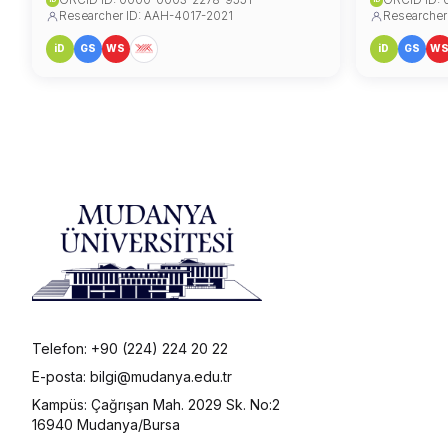
ORCID ID: 0000-0003-2278-9551
ORCID ID:
Researcher ID: AAH-4017-2021
Researcher
iD
GS
WS
iD
GS
W
Telefon: +90 (224) 224 20 22
E-posta: bilgi@mudanya.edu.tr
Kampüs: Çağrışan Mah. 2029 Sk. No:2
16940 Mudanya/Bursa