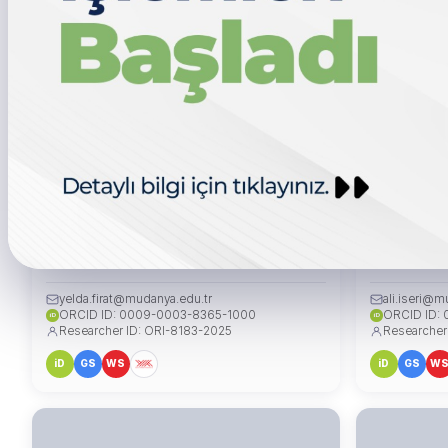
Dr. Öğr. Üyesi Yelda FIRAT
Dr. Öğr. Üye
BAŞKAN
ÜYE
yelda.firat@mudanya.edu.tr
ali.iseri@m
ORCID ID: 0009-0003-8365-1000
ORCID ID:
iD
iD
Researcher ID: ORI-8183-2025
Researcher
iD
GS
WS
iD
GS
W