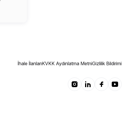
7
İhale İlanları
KVKK Aydınlatma Metni
Gizlilik Bildirimi