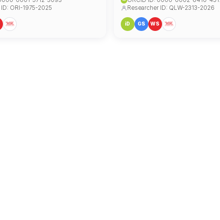
 0000-0001-5712-3093
ORCID ID: 0000-0002-6410-451
 ID: ORI-1975-2025
Researcher ID: QLW-2313-2026
S
iD
GS
WS