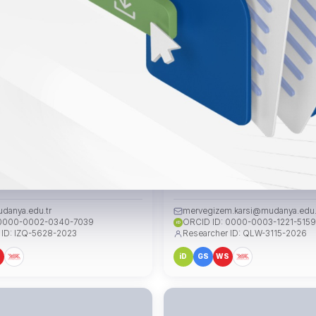
si Ali İŞERİ
Dr. Öğr. Üyesi Merve Gizem 
ÜYE
udanya.edu.tr
mervegizem.karsi@mudanya.edu.
 0000-0002-0340-7039
ORCID ID: 0000-0003-1221-5159
iD
 ID: IZQ-5628-2023
Researcher ID: QLW-3115-2026
S
iD
GS
WS