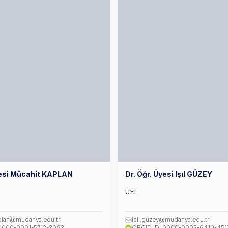
yesi Mücahit KAPLAN
Dr. Öğr. Üyesi Işıl GÜZEY
ÜYE
plan@mudanya.edu.tr
isil.guzey@mudanya.edu.tr
iD