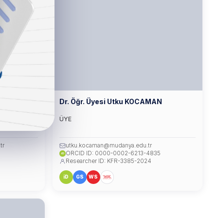
KARŞI
Dr. Öğr. Üyesi Utku KOCAMAN
ÜYE
tr
utku.kocaman@mudanya.edu.tr
ORCID ID: 0000-0002-6213-4835
iD
Researcher ID: KFR-3385-2024
iD
GS
WS