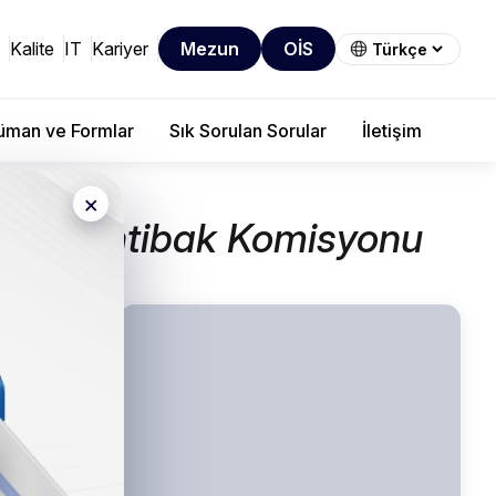
Kalite
IT
Kariyer
Mezun
OİS
man ve Formlar
Sık Sorulan Sorular
İletişim
×
yet ve İntibak Komisyonu