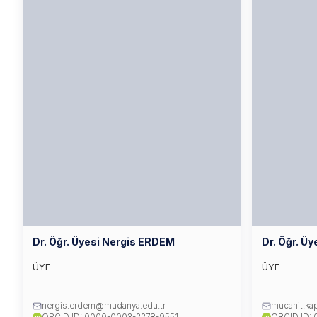
Dr. Öğr. Üyesi Nergis ERDEM
Dr. Öğr. Ü
ÜYE
ÜYE
nergis.erdem@mudanya.edu.tr
mucahit.ka
iD
iD