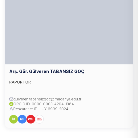
Arş. Gör. Gülveren TABANSIZ GÖÇ
RAPORTÖR
gulveren.tabansizgoc@mudanya.edu.tr
ORCID ID: 0000-0003-4204-1364
iD
Researcher ID: LUY-6999-2024
iD
GS
WS