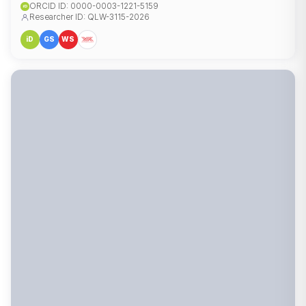
ORCID ID: 0000-0003-1221-5159
iD
Researcher ID: QLW-3115-2026
iD
GS
WS