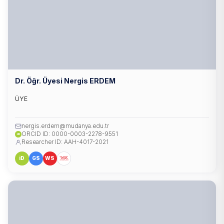
Dr. Öğr. Üyesi Nergis ERDEM
ÜYE
nergis.erdem@mudanya.edu.tr
ORCID ID: 0000-0003-2278-9551
iD
Researcher ID: AAH-4017-2021
iD
GS
WS