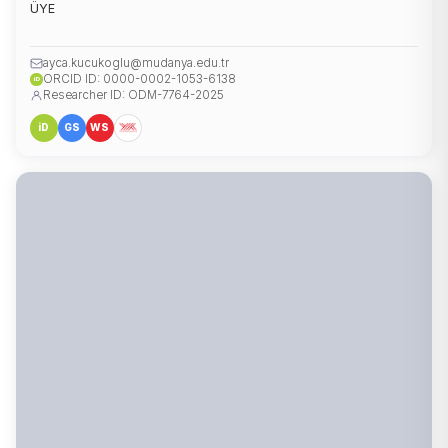
ÜYE
ayca.kucukoglu@mudanya.edu.tr
ORCID ID: 0000-0002-1053-6138
iD
Researcher ID: ODM-7764-2025
iD
GS
WS