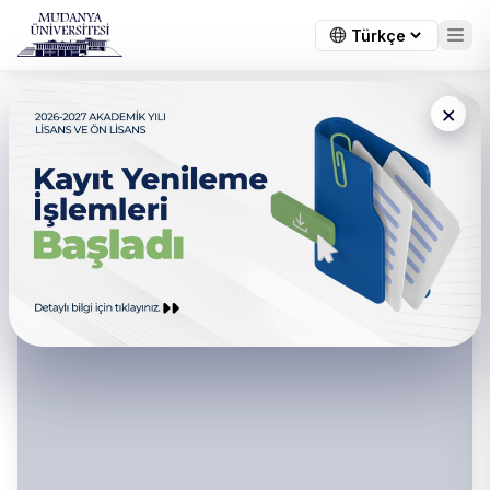
×
Mühendislik, Mimarlık ve
Tasarım Fakültesi - Uygulamalı
Eğitimler, Mezun İzleme ve
İletişim Bölüm Sorumluluları