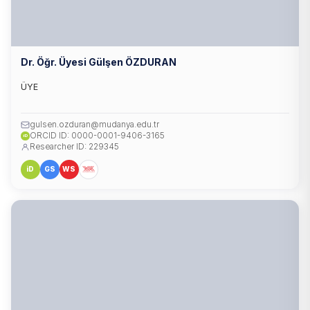
Dr. Öğr. Üyesi Gülşen ÖZDURAN
ÜYE
gulsen.ozduran@mudanya.edu.tr
ORCID ID: 0000-0001-9406-3165
iD
Researcher ID: 229345
iD
GS
WS