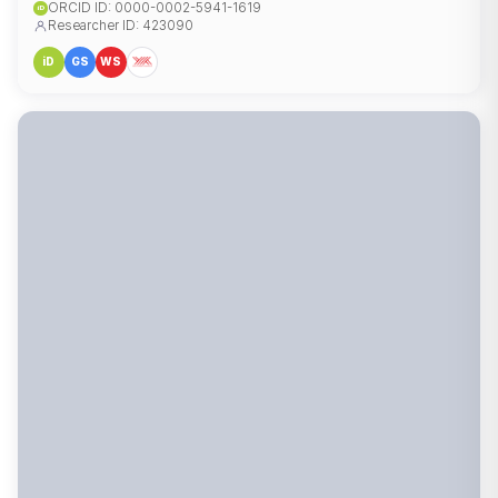
ORCID ID: 0000-0002-5941-1619
iD
Researcher ID: 423090
iD
GS
WS