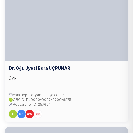
Dr. Öğr. Üyesi Esra ÜÇPUNAR
ÜYE
esra.ucpunar@mudanya.edu.tr
ORCID ID: 0000-0002-6200-9575
iD
Researcher ID: 257691
iD
GS
WS