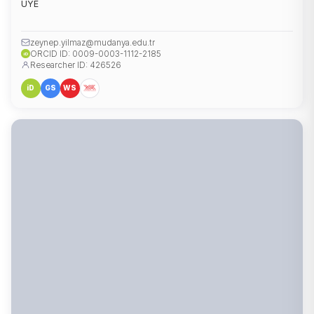
ÜYE
zeynep.yilmaz@mudanya.edu.tr
ORCID ID: 0009-0003-1112-2185
iD
Researcher ID: 426526
iD
GS
WS