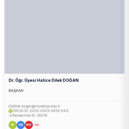
Dr. Öğr. Üyesi Hatice Dilek DOĞAN
BAŞKAN
dilek.dogan@mudanya.edu.tr
ORCID ID: 0000-0003-4929-5412
iD
Researcher ID: 45016
iD
GS
WS