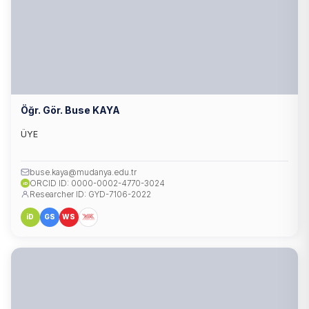
Öğr. Gör. Buse KAYA
ÜYE
buse.kaya@mudanya.edu.tr
ORCID ID: 0000-0002-4770-3024
iD
Researcher ID: GYD-7106-2022
iD
GS
WS