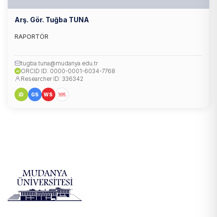
Arş. Gör. Tuğba TUNA
RAPORTÖR
tugba.tuna@mudanya.edu.tr
ORCID ID: 0000-0001-6034-7768
iD
Researcher ID: 336342
iD
GS
WS