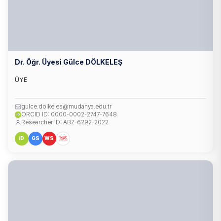
Dr. Öğr. Üyesi Gülce DÖLKELEŞ
ÜYE
gulce.dolkeles@mudanya.edu.tr
ORCID ID: 0000-0002-2747-7648
iD
Researcher ID: ABZ-6292-2022
iD
GS
WS