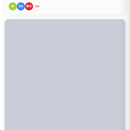
iD
GS
WS