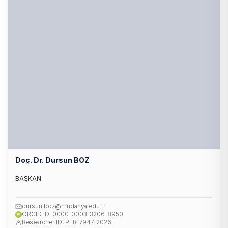
Doç. Dr. Dursun BOZ
BAŞKAN
dursun.boz@mudanya.edu.tr
ORCID ID: 0000-0003-3206-8950
iD
Researcher ID: PFR-7947-2026