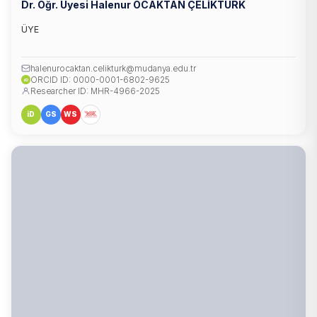
Dr. Öğr. Üyesi Halenur OCAKTAN ÇELİKTÜRK
ÜYE
halenurocaktan.celikturk@mudanya.edu.tr
ORCID ID: 0000-0001-6802-9625
iD
Researcher ID: MHR-4966-2025
iD
GS
WS