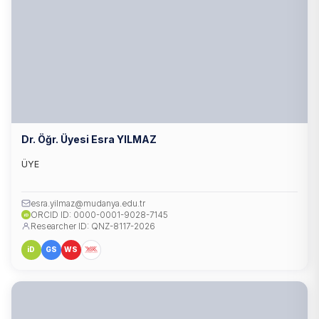
Dr. Öğr. Üyesi Esra YILMAZ
ÜYE
esra.yilmaz@mudanya.edu.tr
ORCID ID: 0000-0001-9028-7145
iD
Researcher ID: QNZ-8117-2026
iD
GS
WS