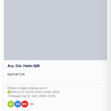
Arş. Gör. Helin IŞIK
RAPORTÖR
helin.isik@mudanya.edu.tr
ORCID ID: 0009-0003-3499-3530
iD
Researcher ID: QKZ-4893-2026
iD
GS
WS