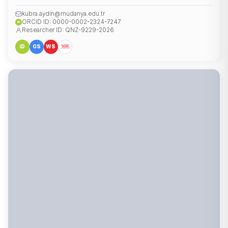
kubra.aydin@mudanya.edu.tr
ORCID ID: 0000-0002-2324-7247
iD
Researcher ID: QNZ-9229-2026
iD
GS
WS