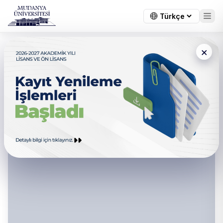
×
Sanat ve Sosyal Bilimler
Fakültesi - Yatay Geçiş
Komisyonu