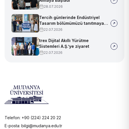
Almaya Başladı
28.07.2026
Tercih günlerinde Endüstriyel
Tasarım bölümümüzü tanıtmaya
devam ediyoruz!
22.07.2026
trex Dijital Akıllı Yürütme
Sistemleri A.Ş.’ye ziyaret
22.07.2026
Telefon: +90 (224) 224 20 22
E-posta: bilgi@mudanya.edu.tr