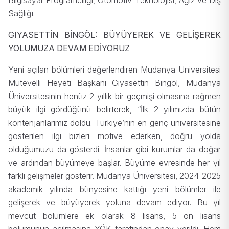
Bilgisayar Programcılığı, Otomotiv Teknolojisi, Ağız ve Diş
Sağlığı.
GIYASETTİN BİNGÖL: BÜYÜYEREK VE
GELİŞEREK
YOLUMUZA DEVAM EDİYORUZ
Yeni açılan bölümleri değerlendiren Mudanya Üniversitesi
Mütevelli Heyeti Başkanı Gıyasettin Bingöl, Mudanya
Üniversitesinin henüz 2 yıllık bir geçmişi olmasına rağmen
büyük ilgi gördüğünü belirterek, “İlk 2 yılımızda bütün
kontenjanlarımız doldu. Türkiye’nin en genç üniversitesine
gösterilen ilgi bizleri motive ederken, doğru yolda
olduğumuzu da gösterdi. İnsanlar gibi kurumlar da doğar
ve ardından büyümeye başlar. Büyüme evresinde her yıl
farklı gelişmeler gösterir. Mudanya Üniversitesi, 2024-2025
akademik yılında bünyesine kattığı yeni bölümler ile
gelişerek ve büyüyerek yoluna devam ediyor. Bu yıl
mevcut bölümlere ek olarak 8 lisans, 5 ön lisans