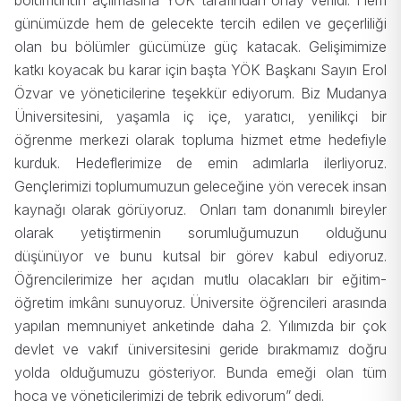
bölümünün açılmasına YÖK tarafından onay verildi. Hem
günümüzde hem de gelecekte tercih edilen ve geçerliliği
olan bu bölümler gücümüze güç katacak. Gelişimimize
katkı koyacak bu karar için başta YÖK Başkanı Sayın Erol
Özvar ve yöneticilerine teşekkür ediyorum. Biz Mudanya
Üniversitesini, yaşamla iç içe, yaratıcı, yenilikçi bir
öğrenme merkezi olarak topluma hizmet etme hedefiyle
kurduk. Hedeflerimize de emin adımlarla ilerliyoruz.
Gençlerimizi toplumumuzun geleceğine yön verecek insan
kaynağı olarak görüyoruz. Onları tam donanımlı bireyler
olarak yetiştirmenin sorumluğumuzun olduğunu
düşünüyor ve bunu kutsal bir görev kabul ediyoruz.
Öğrencilerimize her açıdan mutlu olacakları bir eğitim-
öğretim imkânı sunuyoruz. Üniversite öğrencileri arasında
yapılan memnuniyet anketinde daha 2. Yılımızda bir çok
devlet ve vakıf üniversitesini geride bırakmamız doğru
yolda olduğumuzu gösteriyor. Bunda emeği olan tüm
hoca ve yöneticilerimizi de tebrik ediyorum” dedi.