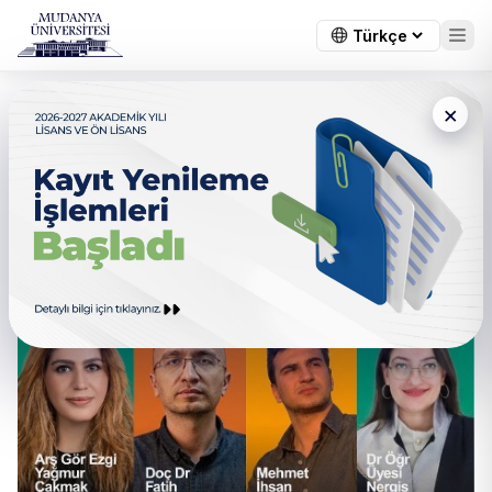
×
Akademiden Sektöre Genç
Mühendislerin Kariyer
Yolculuğunda Stratejik Adımlar
Paneli