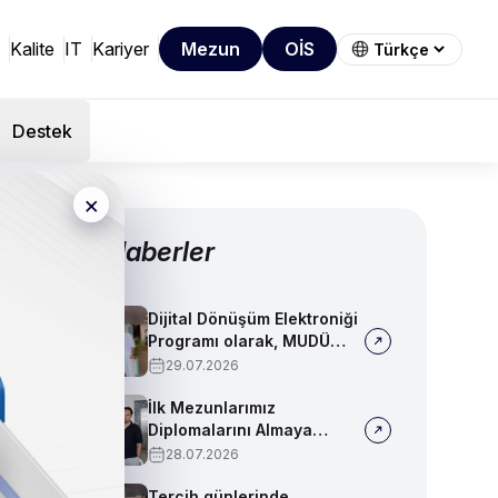
Kalite
IT
Kariyer
Mezun
OİS
Destek
×
Diğer Haberler
Dijital Dönüşüm Elektroniği
Programı olarak, MUDÜ
Tercih Tanıtım Günleri'nde
29.07.2026
biz de yerimizi aldık
İlk Mezunlarımız
Diplomalarını Almaya
Başladı
28.07.2026
Tercih günlerinde