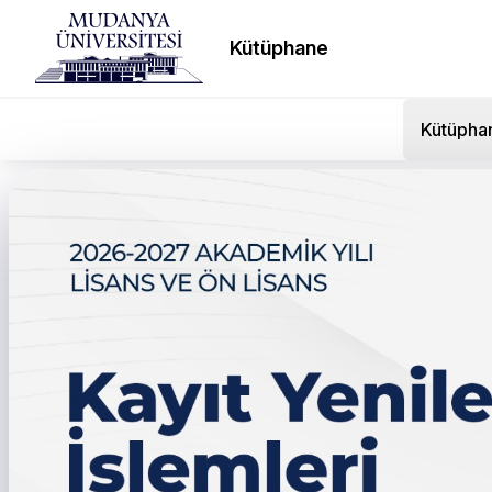
Kütüphane
Kütüpha
Bahçeşehir Koleji öğrenc