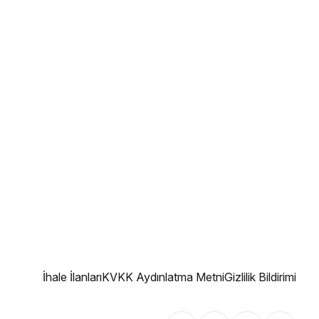
İhale İlanları
KVKK Aydınlatma Metni
Gizlilik Bildirimi