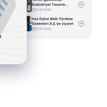
Endüstriyel Tasarım
bölümümüzü tanıtmaya
22.07.2026
devam ediyoruz!
trex Dijital Akıllı Yürütme
Sistemleri A.Ş.’ye ziyaret
22.07.2026