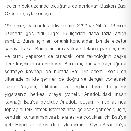
ilçelerin çok üzerinde olduğunu da açıklayan Başkan Şadi
Özdemir şöyle konuştu:
“Son bir yıldaki nüfus artış hızımız %2,9 ve Nilüfer 16 binin
üzerinde göç aldı. Diğer 16 ilçeden daha fazla artışa
sahibiz. Bursa için en önemli konulardan biri de elbette
sanayi. Fakat Bursa’nın artık yüksek teknolojiye geçmesi
ve bunu yaparken de buradaki orta teknolojinin başka
illere kaydırılması gerekiyor. Bunun için insan kaynağı da
sermaye kaynağı da burada var. Bir önemli konu da
ülkemizle birlikte şehirleri de doğru ve dengeli yönetmek
lazım. Yaşamı, istihdamı ve eğitimi belirli bölgelere
yığarsanız herkes oraya yönelir. Anadolu’daki insan
kaynağı Batı’ya geldikçe Anadolu boşalır. Kimse aslında
toprağını terk etmek istemez ama gelecek görmediği için,
kendisini kurtaramadıysa bile ailesi ve çocukları için Batı’ya
gelir. Hepimizin aileleri de böyle gelmiştir. Oysa Anadolu’yu