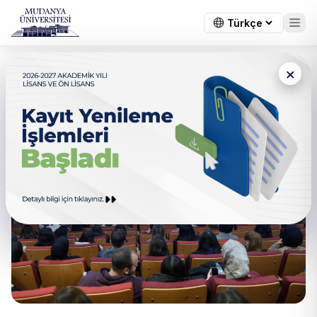
×
Başkan Şadi Özdemir
Tecrübelerini Paylaştı