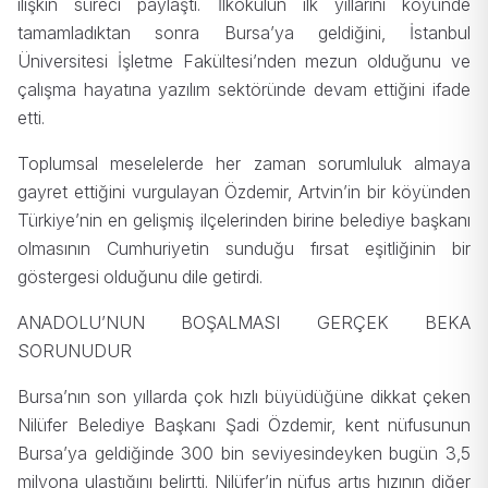
ilişkin süreci paylaştı. İlkokulun ilk yıllarını köyünde
tamamladıktan sonra Bursa’ya geldiğini, İstanbul
Üniversitesi İşletme Fakültesi’nden mezun olduğunu ve
çalışma hayatına yazılım sektöründe devam ettiğini ifade
etti.
Toplumsal meselelerde her zaman sorumluluk almaya
gayret ettiğini vurgulayan Özdemir, Artvin’in bir köyünden
Türkiye’nin en gelişmiş ilçelerinden birine belediye başkanı
olmasının Cumhuriyetin sunduğu fırsat eşitliğinin bir
göstergesi olduğunu dile getirdi.
ANADOLU’NUN BOŞALMASI GERÇEK BEKA
SORUNUDUR
Bursa’nın son yıllarda çok hızlı büyüdüğüne dikkat çeken
Nilüfer Belediye Başkanı Şadi Özdemir, kent nüfusunun
Bursa’ya geldiğinde 300 bin seviyesindeyken bugün 3,5
milyona ulaştığını belirtti. Nilüfer’in nüfus artış hızının diğer