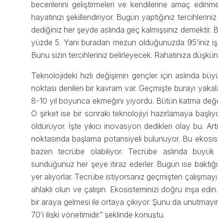
becerilerini geliştirmeleri ve kendilerine amaç edin
hayatınızı şekillendiriyor. Bugün yaptığınız tercihlerin
dediğiniz her şeyde aslında geç kalmışsınız demektir. B
yüzde 5. Yani buradan mezun olduğunuzda 95’iniz iş b
Bunu sizin tercihleriniz belirleyecek. Rahatınıza düşkün
Teknolojideki hızlı değişimin gençler için aslında b
noktası denilen bir kavram var. Geçmişte burayı yakalam
8-10 yıl boyunca ekmeğini yiyordu. Bütün katma değeri,
O şirket ise bir sonraki teknolojiyi hazırlamaya başlıyo
öldürüyor. İşte yıkıcı inovasyon dedikleri olay bu. Ar
noktasında başlama potansiyeli bulunuyor. Bu ekosis
bazen tecrübe olabiliyor. Tecrübe aslında büyük 
sunduğunuz her şeye itiraz ederler. Bugün ise baktığ
yer alıyorlar. Tecrübe istiyorsanız geçmişten çalışmay
ahlaklı olun ve çalışın. Ekosisteminizi doğru inşa edin.
bir araya gelmesi ile ortaya çıkıyor. Şunu da unutmay
70’i ilişki yönetimidir.” şeklinde konuştu.