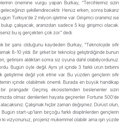
melerinin önemine vurgu yapan Burkay, “Tercihleriniz sizin
iz geleceğinizi şekillendirecektir. Henüz erken, sonra bakarız
ugün Türkiye’de 2 milyon işletme var. Girişimci oranımız ise
ulup çalışacak, aranızdan sadece 5 kişi girişimci olacak.
seniz bu iş gerçekten çok zor.” dedi.
üyük bir şans olduğunu kaydeden Burkay, “Teknolojide sıfır
ak 8-10 yıldı. Bir şirket bir teknoloji geliştirdiğinde bunun
 getirisini aldıktan sonra siz oyuna dahil olabiliyordunuz.
rdu. Bugün öyle değil. Aynı yıl içinde 3 farklı ürün birbirini
tık geliştirme değil yok etme var. Bu yüzden gençlerin sıfır
temin içinde olabilmek önemli. Burada en büyük handikap
bir prangadır. Geçmiş ekosistemden beslenenler sizin
ımızda olmaz denilenleri hayata geçirenler Fortune 500’de
ı alacaksınız. Çalışmak hiçbir zaman değişmez. Dürüst olun,
 Bugün start-up’ların birçoğu farklı disiplinlerden gençlerin
ın ki vizyonunuz, projeniz mükemmel olabilir ama işin yüzde