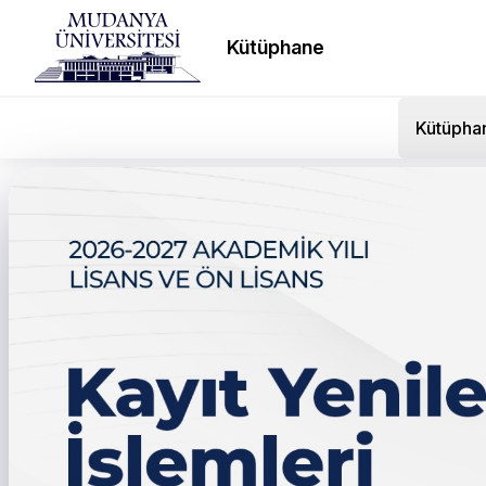
Kütüphane
Kütüpha
BTSO Başkanı Burkay Te
Aktardı