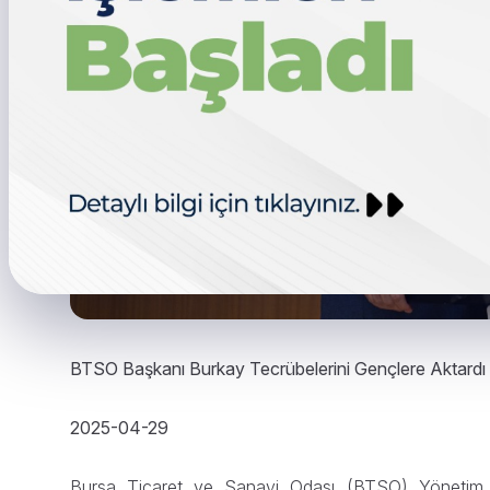
BTSO Başkanı Burkay Tecrübelerini Gençlere Aktardı
2025-04-29
Bursa Ticaret ve Sanayi Odası (BTSO) Yönetim K