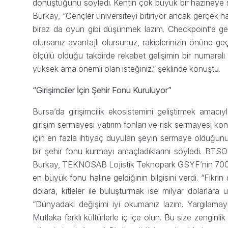
dönüştüğünü söyledi. Kentin çok büyük bir hazineye s
Burkay, “Gençler üniversiteyi bitiriyor ancak gerçek 
biraz da oyun gibi düşünmek lazım. Checkpoint’e ge
olursanız avantajlı olursunuz, rakiplerinizin önüne ge
ölçülü olduğu takdirde rekabet gelişimin bir numaralı 
yüksek ama önemli olan isteğiniz.” şeklinde konuştu.
“Girişimciler İçin Şehir Fonu Kuruluyor”
Bursa’da girişimcilik ekosistemini geliştirmek amacı
girişim sermayesi yatırım fonları ve risk sermayesi ko
için en fazla ihtiyaç duyulan şeyin sermaye olduğunu
bir şehir fonu kurmayı amaçladıklarını söyledi. BTS
Burkay, TEKNOSAB Lojistik Teknopark GSYF’nin 700’ü aş
en büyük fonu haline geldiğinin bilgisini verdi. “Fikr
dolara, kitleler ile buluşturmak ise milyar dolarlara 
“Dünyadaki değişimi iyi okumanız lazım. Yargılamayı 
Mutlaka farklı kültürlerle iç içe olun. Bu size zenginlik