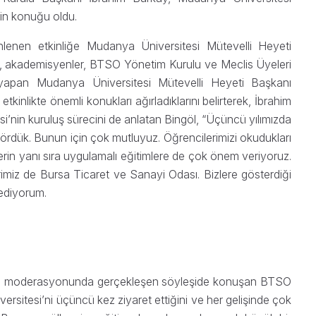
in konuğu oldu.
enen etkinliğe Mudanya Üniversitesi Mütevelli Heyeti
ip, akademisyenler, BTSO Yönetim Kurulu ve Meclis Üyeleri
ını yapan Mudanya Üniversitesi Mütevelli Heyeti Başkanı
 etkinlikte önemli konukları ağırladıklarını belirterek, İbrahim
esi’nin kuruluş sürecini de anlatan Bingöl, “Üçüncü yılımızda
ördük. Bunun için çok mutluyuz. Öğrencilerimizi okudukları
imlerin yanı sıra uygulamalı eğitimlere de çok önem veriyoruz.
rimiz de Bursa Ticaret ve Sanayi Odası. Bizlere gösterdiği
 ediyorum.
h’in moderasyonunda gerçekleşen söyleşide konuşan BTSO
sitesi’ni üçüncü kez ziyaret ettiğini ve her gelişinde çok