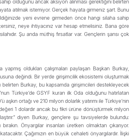
ahip olduğunu ancak aksiyon alınması gerektiğini belirten
hayata atılmak istemiyor. Gerçek hayata girmeniz şart. Bunu
ldiğinizde yeni evrene girmeden önce hangi silaha sahip
çersiniz, neye ihtiyacınız var hesap etmelisiniz. Bana göre
silahıdır. Şu anda müthiş fırsatlar var. Gençlerin şansı çok
yla yapmış oldukları çalışmaları paylaşan Başkan Burkay,
nusuna değindi. Bir yerde girişimcilik ekosistemi oluşturmak
 belirten Burkay, bu kapsamda girişimcileri destekleyecek
O’nun Türkiye’de GSYF kuran ilk Oda olduğunu hatırlatan
kın ortağı ve 210 milyon dolarlık yatırımı ile Türkiye’nin
in değeri 1 dolardır ancak bu fikri ürüne dönüştürmek milyon
ulaştırır.” diyen Burkay, gençlere şu tavsiyelerde bulundu:
bırakın. Önyargılar insanları üretken olmaktan çıkarıyor.
 katacaktır. Çağımızın en büyük cehaleti önyargılardır. İlişki