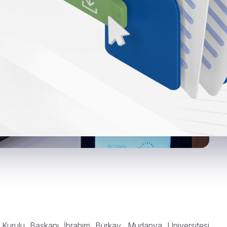
urulu Başkanı İbrahim Burkay, Mudanya Üniversitesi