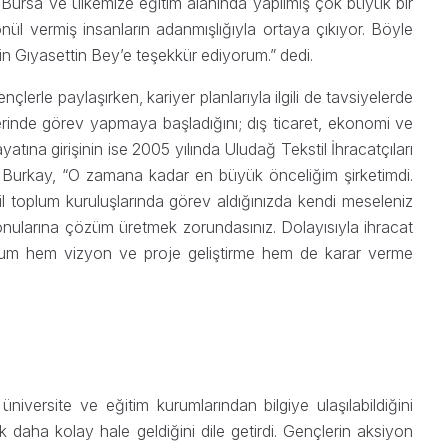
si Bursa ve ülkemize eğitim alanında yapılmış çok büyük bir
önül vermiş insanların adanmışlığıyla ortaya çıkıyor. Böyle
çin Gıyasettin Bey’e teşekkür ediyorum.” dedi.
nçlerle paylaşırken, kariyer planlarıyla ilgili de tavsiyelerde
lerinde görev yapmaya başladığını; dış ticaret, ekonomi ve
yatına girişinin ise 2005 yılında Uludağ Tekstil İhracatçıları
yen Burkay, “O zamana kadar en büyük önceliğim şirketimdi.
vil toplum kuruluşlarında görev aldığınızda kendi meseleniz
 konularına çözüm üretmek zorundasınız. Dolayısıyla ihracat
durum hem vizyon ve proje geliştirme hem de karar verme
üniversite ve eğitim kurumlarından bilgiye ulaşılabildiğini
 daha kolay hale geldiğini dile getirdi. Gençlerin aksiyon