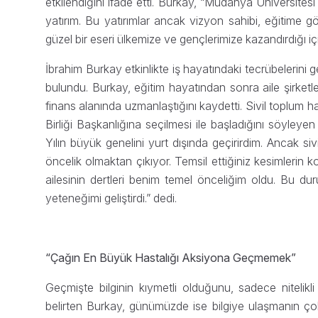
etkilendiğini ifade etti. Burkay, “Mudanya Üniversite
yatırım. Bu yatırımlar ancak vizyon sahibi, eğitime g
güzel bir eseri ülkemize ve gençlerimize kazandırdığı i
İbrahim Burkay etkinlikte iş hayatındaki tecrübelerini ge
bulundu. Burkay, eğitim hayatından sonra aile şirket
finans alanında uzmanlaştığını kaydetti. Sivil toplum ha
Birliği Başkanlığına seçilmesi ile başladığını söyle
Yılın büyük genelini yurt dışında geçirirdim. Ancak si
öncelik olmaktan çıkıyor. Temsil ettiğiniz kesimlerin
ailesinin dertleri benim temel önceliğim oldu. Bu 
yeteneğimi geliştirdi.” dedi.
“Çağın En Büyük Hastalığı Aksiyona Geçmemek”
Geçmişte bilginin kıymetli olduğunu, sadece nitelikli 
belirten Burkay, günümüzde ise bilgiye ulaşmanın çok