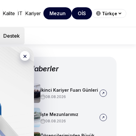
Kalite
IT
Kariyer
Mezun
OİS
Destek
×
Diğer Haberler
İkinci Kariyer Fuarı Günleri
08.08.2026
İşte Mezunlarımız
08.08.2026
Öğrencilerimizden Büyük